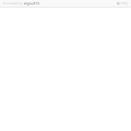
Promoted by
ergou915
PRO