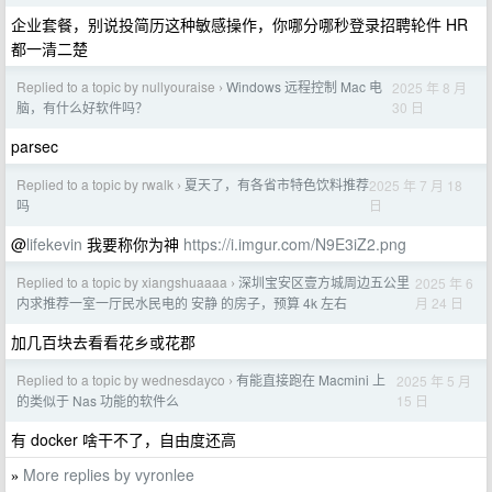
企业套餐，别说投简历这种敏感操作，你哪分哪秒登录招聘轮件 HR
都一清二楚
Replied to a topic by nullyouraise
Windows 远程控制 Mac 电
2025 年 8 月
›
30 日
脑，有什么好软件吗？
parsec
Replied to a topic by rwalk
夏天了，有各省市特色饮料推荐
2025 年 7 月 18
›
日
吗
@
lifekevin
我要称你为神
https://i.imgur.com/N9E3iZ2.png
Replied to a topic by xiangshuaaaa
深圳宝安区壹方城周边五公里
2025 年 6
›
月 24 日
内求推荐一室一厅民水民电的 安静 的房子，预算 4k 左右
加几百块去看看花乡或花郡
Replied to a topic by wednesdayco
有能直接跑在 Macmini 上
2025 年 5 月
›
15 日
的类似于 Nas 功能的软件么
有 docker 啥干不了，自由度还高
More replies by vyronlee
»