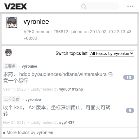
vyronlee
V2EX member #96812, joined on 2015-02-10 22:13:43
+08:00
Switch topics list
无要点
•
vyronlee
求药， hddolby/audiences/hdfans/wintersakura 任
10
意一个都行
Sep 17, 2023 • Lastly replied by
wyf001912hp
二手交易
•
vyronlee
收个 k2p， A2 版本，坐标深圳南山，可面交可转
5
转
Nov 27, 2017 • Lastly replied by
syp1437
More topics by vyronlee
»