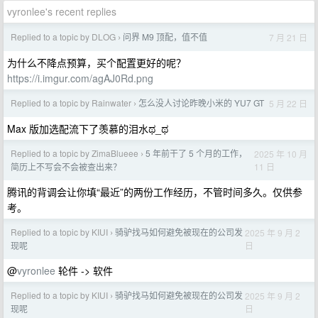
vyronlee's recent replies
Replied to a topic by DLOG
问界 M9 顶配，值不值
7 月 21 日
›
为什么不降点预算，买个配置更好的呢？
https://i.imgur.com/agAJ0Rd.png
Replied to a topic by Rainwater
怎么没人讨论昨晚小米的 YU7 GT
5 月 22 日
›
Max 版加选配流下了羡慕的泪水ಥ_ಥ
Replied to a topic by ZimaBlueee
5 年前干了 5 个月的工作，
2025 年 10 月
›
11 日
简历上不写会不会被查出来？
腾讯的背调会让你填“最近”的两份工作经历，不管时间多久。仅供参
考。
Replied to a topic by KIUI
骑驴找马如何避免被现在的公司发
2025 年 9 月 2
›
日
现呢
@
vyronlee
轮件 -> 软件
Replied to a topic by KIUI
骑驴找马如何避免被现在的公司发
2025 年 9 月 2
›
日
现呢