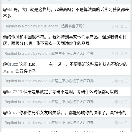
@
vfs
哥，大厂就是这样的，起薪高呀；不是算法岗的话实习薪资都差
不多
Replied to a topic by siriusliangcn
追觅暴雷了吗？
6 月 12 日
›
他的作风和中国很不符。。我妈特别喜欢他们家产品，但是我特别讨
厌，两极分化吧。我不喜欢一天到晚炒作的品牌
Replied to a topic by vviolet
应届生不小心进了大厂咋办
6 月 12 日
›
@
Cruzz
这能 zuo 。。。有一说一，不要靠近这种精神状态不稳定的
人。。会变得不幸
Replied to a topic by vviolet
应届生不小心进了大厂咋办
6 月 12 日
›
@
leo7723
保研是早就定了考研不是啊，考研什么时候都可以的
Replied to a topic by vviolet
应届生不小心进了大厂咋办
6 月 12 日
›
@
Cruzz
你和你兄弟女友啥关系。。都能影响你的决策了，蛮神奇的
Replied to a topic by vviolet
应届生不小心进了大厂咋办
6 月 12 日
›