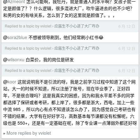
@
Azmeont
怎么可能啊，我牡丹，就是普通人的水平啊？女孩子就一
定是颜值了？？什么逻辑，很多混进大厂，吹牛逼进去的也不少吧？
和男的女的有啥关系，怎么到了女的这里就是颜值了。。，
Replied to a topic by vviolet
应届生不小心进了大厂咋办
6 月 12 日
›
@
sora2blue
不想被领导刷到，他们经常刷小红书😂
Replied to a topic by vviolet
应届生不小心进了大厂咋办
6 月 12 日
›
@
wilsonxu
白菜价，我的岗位是研发
Replied to a topic by vviolet
应届生不小心进了大厂咋办
6 月 12 日
›
@
koor
这就说明我不是引流的呀，我是之前学习过程中知道了这个网
站，大一的时候不知道，所以注册了账号，现在毕业季了，正好四
年，不是很合理吗？这是我真实的困惑，因为和我水平差不多的同学
都选择了保研或者考研，都上岸了，很多都是浙大，西电，加上一些
中流 985 ，所以内心有点不知道该怎么办了，因为感觉自己考研也有
不错的结果，大学有在好好学习，高数基本每节课都没有松懈呢，六
级也是 550+，还是有一定基础在呢，除了专业课一点薄弱外都还好呀
More replies by vviolet
»