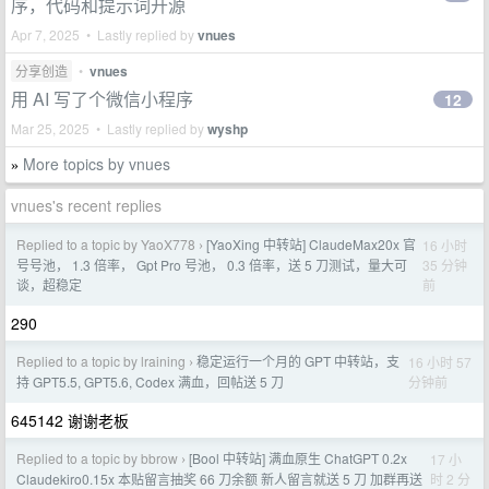
序，代码和提示词开源
Apr 7, 2025 • Lastly replied by
vnues
分享创造
•
vnues
用 AI 写了个微信小程序
12
Mar 25, 2025 • Lastly replied by
wyshp
More topics by vnues
»
vnues's recent replies
Replied to a topic by YaoX778
[YaoXing 中转站] ClaudeMax20x 官
16 小时
›
35 分钟
号号池， 1.3 倍率， Gpt Pro 号池， 0.3 倍率，送 5 刀测试，量大可
前
谈，超稳定
290
Replied to a topic by lraining
稳定运行一个月的 GPT 中转站，支
16 小时 57
›
分钟前
持 GPT5.5, GPT5.6, Codex 满血，回帖送 5 刀
645142 谢谢老板
Replied to a topic by bbrow
[Bool 中转站] 满血原生 ChatGPT 0.2x
17 小
›
时 2 分
Claudekiro0.15x 本贴留言抽奖 66 刀余额 新人留言就送 5 刀 加群再送