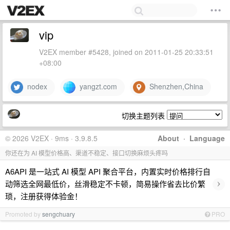
vip
V2EX member #5428, joined on 2011-01-25 20:33:51
+08:00
nodex
yangzt.com
Shenzhen,China
切换主题列表
© 2026 V2EX · 9ms · 3.9.8.5
About
·
Language
你还在为 AI 模型价格高、渠道不稳定、接口切换麻烦头疼吗
A6API 是一站式 AI 模型 API 聚合平台，内置实时价格排行自
›
动筛选全网最低价，丝滑稳定不卡顿，简易操作省去比价繁
琐，注册获得体验金！
Promoted by
sengchuary
PRO