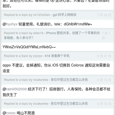
承，其他也可以买。难得的是 op 这份心意，只要选个老婆能领情的
就好。
Replied to a topic by mr123villain
gpt 科学上网相关
7 月 16 日
›
@
hyxhyx
轻量使用，礼貌询价，tele：dGhlbW1mdWw=
Replied to a topic by alike19
iPhone 壁纸共享，创建了一个苹果的共
7 月 1
›
日
享相册，有人参与不？
YWxsZnVsQGdtYWlsLmNvbQ==
Replied to a topic by yvyvyv
618 准备换个手机
5 月 27 日
›
oppo 不建议，会掉通知，你从 iOS 切换到 Coloros 通知这块需要自
适宜
Replied to a topic by vicakereke
各位中登过生日都怎么庆祝
5 月 15 日
›
@
rain0002009
经济下行了！招商银行，人寿保险，各种会员都不给
我庆生了
Replied to a topic by vicakereke
各位中登过生日都怎么庆祝
5 月 15 日
›
@
cvooc
喝山不爬酒