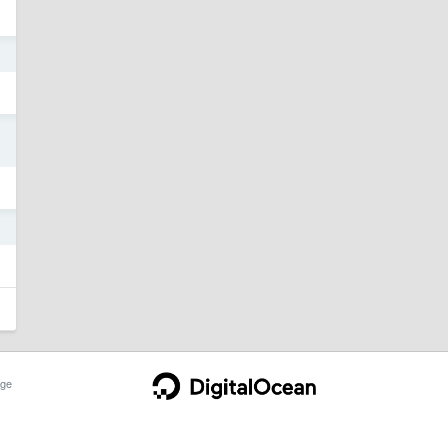
4
3
3
ge