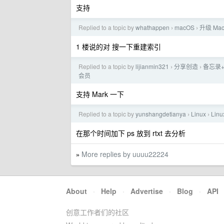
支持
Replied to a topic by
whathappen
macOS
升级 Ma
›
›
1 楼说的对 搜一下重建索引
Replied to a topic by
lijianmin321
分享创造
备忘录+
›
›
会员
支持 Mark 一下
Replied to a topic by
yunshangdetianya
Linux
Li
›
›
在那个时间加下 ps 放到 rtxt 去分析
More replies by uuuu22224
»
About
·
Help
·
Advertise
·
Blog
·
API
创意工作者们的社区