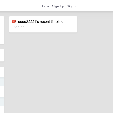
Home
Sign Up
Sign In
uuuu22224's recent timeline
updates
8
5