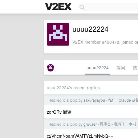
uuuu22224
V2EX member #498478, joined on
uuuu22224
提问
技
uuuu22224's recent replies
Replied to a topic by
sakurajiayou
推广
Claude 从
›
›
zqrQRv 谢谢
Replied to a topic by
gfwuzer
程序员
我写了一本书：
›
›
c2VhcmNoamVAMTYzLmNvbQ==