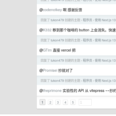
›
›
@
codenotkey
啊 感谢反馈
回复了
tukon479
创建的主题
程序员
使用 Next.js
›
›
@
K332
移到那个咖啡的 button 上会消失。快速
回复了
tukon479
创建的主题
程序员
使用 Next.js
›
›
@
GTim
直接 vercel 把
回复了
tukon479
创建的主题
程序员
使用 Next.js
›
›
@
Promisei
抄就对了
回复了
tukon479
创建的主题
程序员
使用 Next.js
›
›
@
theprimone
实验性的 API 从 vitepress ~~抄
1
2
3
4
5