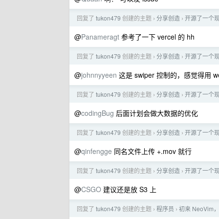
回复了
tukon479
创建的主题
分享创造
开源了一个现代
›
›
@
Panameragt
参考了一下 vercel 的 hh
回复了
tukon479
创建的主题
分享创造
开源了一个现代
›
›
@
johnnyyeen
这是 swiper 控制的，感觉得用 w
回复了
tukon479
创建的主题
分享创造
开源了一个现代
›
›
@
codingBug
后面计划会做大数据的优化
回复了
tukon479
创建的主题
分享创造
开源了一个现代
›
›
@
qinfengge
同名文件上传 +.mov 就行
回复了
tukon479
创建的主题
分享创造
开源了一个现代
›
›
@
CSGO
建议还是放 S3 上
回复了
tukon479
创建的主题
程序员
初来 NeoVim
›
›