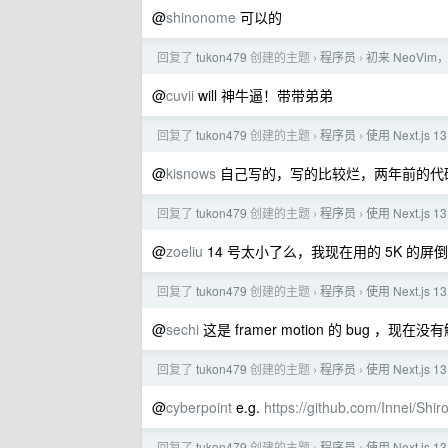
@
shinonome
可以的
回复了
tukon479
创建的主题
程序员
初来 NeoVim
›
›
@
cuvii
will 神牛逼！带带弟弟
回复了
tukon479
创建的主题
程序员
使用 Next.js
›
›
@
kisnows
自己写的，写的比较烂，两年前的代
回复了
tukon479
创建的主题
程序员
使用 Next.js
›
›
@
zoeliu
14 号太小了么，我现在用的 5K 的屏
回复了
tukon479
创建的主题
程序员
使用 Next.js
›
›
@
sechi
这是 framer motion 的 bug ，现在没
回复了
tukon479
创建的主题
程序员
使用 Next.js
›
›
@
cyberpoint
e.g.
https://github.com/Innei/Shiro
回复了
tukon479
创建的主题
程序员
使用 Next.js