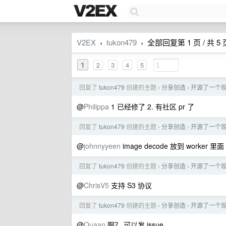
V2EX
tukon479
全部回复第 1 页 / 共 5 
›
›
1
2
3
4
5
回复了
tukon479
创建的主题
分享创造
开源了一个现代
›
›
@
Philippa
1 已经修了 2. 有社区 pr 了
回复了
tukon479
创建的主题
分享创造
开源了一个现代
›
›
@
johnnyyeen
image decode 放到 worker
回复了
tukon479
创建的主题
分享创造
开源了一个现代
›
›
@
ChrisV5
支持 S3 协议
回复了
tukon479
创建的主题
分享创造
开源了一个现代
›
›
@
Quaan
啊？ 可以发 issue