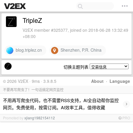
TripleZ
V2EX member #325377, joined on 2018-06-28 13:32:49
+08:00
blog.triplez.cn
Shenzhen, P.R. China
切换主题列表
© 2026 V2EX · 9ms · 3.9.8.5
About
·
Language
不要再写爬虫了！一句话搞定网页监控
不用再写爬虫代码，也不需要RSS支持，AI全自动帮你监控
›
网页。免费使用，按需订阅。AI效率工具，值得收藏
Promoted by
xjiang1982154112
PRO