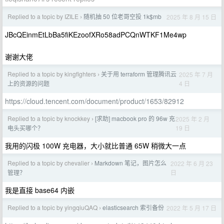
Replied to a topic by IZILE
随机抽 50 位老哥空投 1k$mb
2025 年 8 月 15 日
›
JBcQEinmEtLbBa5fiKEzoofXRo58adPCQnWTKF1Me4wp
谢谢大佬
Replied to a topic by kingfighters
关于用 terraform 管理腾讯云
2025 年 7 月
›
4 日
上的资源的问题
https://cloud.tencent.com/document/product/1653/82912
Replied to a topic by knockkey
[求助] macbook pro 的 96w 充
2025 年 2 月
›
19 日
电头买哪个？
我用的闪极 100W 充电器，大小就比普通 65W 稍微大一点
Replied to a topic by chevalier
Markdown 笔记，图片怎么
2022 年 6 月 23
›
日
管理？
我是直接 base64 内嵌
Replied to a topic by yingqiuQAQ
elasticsearch 索引备份
2022 年 5 月 17 日
›