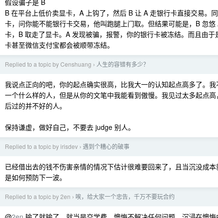
假设骗子是 B
B 在平台上低价卖显卡，A 上钩了，然后 B 让 A 走银行卡直接交易。同
卡，问你能不能银行卡交易，他叫跑腿上门取。但结果可能是，B 忽悠 
卡，B 取走了显卡。A 发现被骗，报警，你的银行卡被冻结。而且由
卡甚至微信支付宝都会被顺带冻结。
Replied to a topic by Censhuang
人生的容错有多少？
›
我说点正向的吧，你的起点确实很高，比我大一的认知起点高多了。我
一个什么样的人，但是从你的文笔中我能看到傲慢。我见过太多起点高
后过的并不好的人。
保持谦虚，做好自己，不要去 judge 别人。
Replied to a topic by irisdev
遇到个糟心的破事
›
已经借出去的钱不伤害亲情的情况下估计很难要回来了，且当沉没成本
是如何预防下一波。
Replied to a topic by 2en
唉，给大家一个忠告，千万不要玩合约
›
@
2en
输了就输了，就当是交学费。懊悔不解决任何问题，沉浸在懊悔