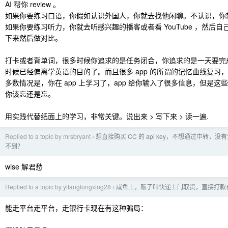
AI 帮你 review 。
如果你要练习口语，你假如认识外国人，你就去找他闲聊。不认识，你就去
如果你要练习听力，你就去听感兴趣的播客或者看 YouTube ，然后
下来然后做对比。
打卡或者背单词，很多时候你追求的是任务闭合，你追求的是一天要完
时候已经偏离学英语的目的了。而且很多 app 的所谓的记忆曲线复习
多数情况是，你在 app 上学习了，app 给你输入了很多信息，但是
你该忘还是忘。
用实践代替纸面上的学习，非常关键。说出来 > 写下来 > 读一遍.
Replied to a topic by mrsbryant
想直接购买 CC 的 api key，不想通过中转，
›
不到？
wise 解君愁
Replied to a topic by yifangtongxing28
咸鱼上，贩子叫快递上门取货，直接打款
›
能走平台走平台，走银行卡现在有这种骗局：