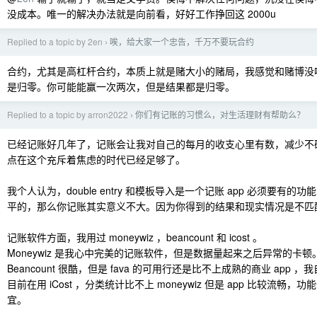
没成本。唯一的解决办法就是向前看，好好工作挣回这 2000u
Replied to a topic by 2en
唉，给大家一个忠告，千万不要玩合约
›
合约，尤其是高杠杆合约，本质上就是赌大小的赌局，我感觉和赌博没
是归零。你可能能赢一次两次，但是结果都是归零。
Replied to a topic by arron2022
你们有记账的习惯么，对生活理财有帮助么？
›
已经记账好几年了，记账会让我对自己的每月的收支心里有数，减少不
点在这个充斥着焦虑的时代已经足够了。
我个人认为，double entry 和模板导入是一个记账 app 必须要有
平的，那么你记账其实意义不大。因为你得到的结果和现实情况是不匹
记账软件方面，我用过 moneywiz ，beancount 和 icost 。
Moneywiz 是我心中完美的记账软件，但是数据量起来之后异常的卡顿
Beancount 很酷，但是 fava 的可用行还是比不上成熟的商业 app ，
目前在用 iCost ，分类统计比不上 moneywiz 但是 app 比较流畅
宜。