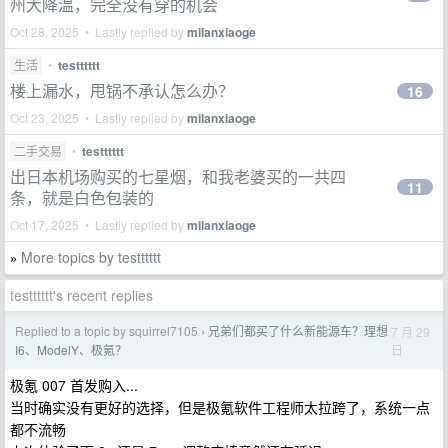
州大降温，完全没有穿的机会
Oct 28, 2025 • Lastly replied by
milanxiaoge
生活
•
testttttt
楼上漏水，甩锅不承认怎么办？
16
Oct 23, 2025 • Lastly replied by
milanxiaoge
二手交易
•
testttttt
出日本机场购买的七星烟，和我老婆买的一共四
11
条，就是白色包装的
Oct 17, 2025 • Lastly replied by
milanxiaoge
More topics by testttttt
»
testttttt's recent replies
Replied to a topic by squirrel7105
兄弟们都买了什么新能源车？理想
7 月 29
›
日
I6、ModelY、极氪？
极氪 007 首发购入...
当时确实没有更好的选择，但是极氪软件工程师太拉跨了，系统一点
都不流畅