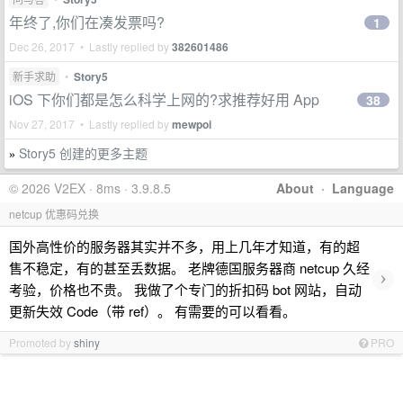
年终了,你们在凑发票吗?
1
Dec 26, 2017 • Lastly replied by
382601486
新手求助
•
Story5
iOS 下你们都是怎么科学上网的?求推荐好用 App
38
Nov 27, 2017 • Lastly replied by
mewpoi
Story5 创建的更多主题
»
© 2026 V2EX · 8ms · 3.9.8.5
About
·
Language
netcup 优惠码兑换
国外高性价的服务器其实并不多，用上几年才知道，有的超
售不稳定，有的甚至丢数据。 老牌德国服务器商 netcup 久经
›
考验，价格也不贵。 我做了个专门的折扣码 bot 网站，自动
更新失效 Code（带 ref）。 有需要的可以看看。
Promoted by
shiny
PRO