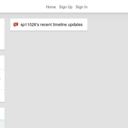
Home
Sign Up
Sign In
sp11026's recent timeline updates
4