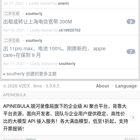
Jul 17, 2021 • Lastly replied by
onami
二手交易
•
southerly
出租或转让上海电信宽带 300M
9
Apr 16, 2021 • Lastly replied by
ck19920702
二手交易
•
southerly
出 11pro max，电池 100%，刚换新的， apple
7
care+在保到 9 月
Apr 11, 2021 • Lastly replied by
southerly
southerly 创建的更多主题
»
© 2026 V2EX · 8ms · 3.9.8.5
About
·
Language
APENEBULA
APINEBULA,银河录像局旗下的企业级 AI 聚合平台，背靠大
平台资源，面向开发者、团队与企业用户提供稳定、高性价
›
比的大模型 API 接入服务！各大满血模型，低至1折起，支持
开票报销！
Promoted by
zwhui
PRO