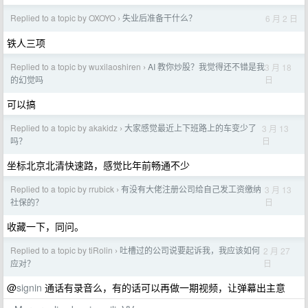
Replied to a topic by OXOYO
失业后准备干什么？
6 月 2 日
›
铁人三项
Replied to a topic by wuxilaoshiren
AI 教你炒股？我觉得还不错是我
3 月 18
›
日
的幻觉吗
可以搞
Replied to a topic by akakidz
大家感觉最近上下班路上的车变少了
3 月 13
›
日
吗？
坐标北京北清快速路，感觉比年前畅通不少
Replied to a topic by rrubick
有没有大佬注册公司给自己发工资缴纳
3 月 13
›
日
社保的？
收藏一下，同问。
Replied to a topic by tiRolin
吐槽过的公司说要起诉我，我应该如何
2 月 27
›
日
应对？
@
signin
通话有录音么，有的话可以再做一期视频，让弹幕出主意