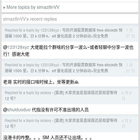
More topics by simazilinVV
»
simazilinVV's recent replies
Replied to a topic by 123128xyz
写的开源股票数据库 free-stockdb 快
7 月
›
27 日
速破 1000 星。日 k 分钟 k、etf 量化底座 2 分钟启动+完全免费
@
123128xyz
大佬能拉个群啥的分享一波么~或者轻聊中分享一波也
行！感谢大佬
Replied to a topic by 123128xyz
写的开源股票数据库 free-stockdb 快
7 月
›
27 日
速破 1000 星。日 k 分钟 k、etf 量化底座 2 分钟启动+完全免费
老哥 实时的接口啥时候上，坐等更新🙏
Replied to a topic by sickoo
[富途] 大家资金是直接提还是观望等待
6 月 8
›
日
12 号？
@
shuiduoduo
代指没有许可不准出境的人员
Replied to a topic by sickoo
[富途] 大家资金是直接提还是观望等待
6 月 5
›
日
12 号？
没港卡的咋整。。。SM 人员还不让出境。。。