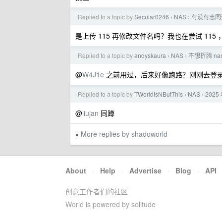
Replied to a topic by
Secular0246
NAS
有没有志同
›
›
是上传 115 再修改文件名吗？我也在尝试 115 ，配
Replied to a topic by
andyskaura
NAS
不想折腾 n
›
›
@
W4J1e
之前用过，后来好像跑路？刚刚去登录
Replied to a topic by
TWorldIsNButThis
NAS
2025
›
›
@
liujan
同蹲
More replies by shadoworld
»
About
·
Help
·
Advertise
·
Blog
·
API
创意工作者们的社区
World is powered by solitude