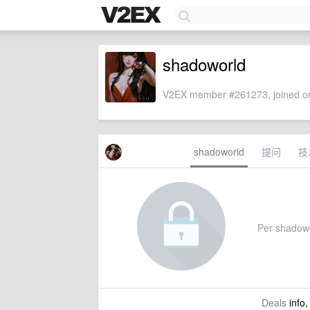
shadoworld
V2EX member #261273, joined on
shadoworld
提问
技
Per shadowor
Deals
info,