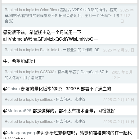
Replied to a topic by OrionRies
超适合 V2EX 和 B 站的插件，看文
2025 年
›
7 月 2
章/刷帖子/看视频的时候就能不断拓展英语词汇，主打一个“无痛”~（送
日
会员）
感觉很不错，希望楼主送一个月试用一下
aHVhbmdiaW5naGFuMzIxQGdtYWlsLmNvbQ==
Replied to a topic by BlackHole1
一款全新的工作流 IDE
2025 年 2 月 20 日
›
牛，希望能成功！
Replied to a topic by GG5332
有本地部署了 DeepSeek 671b
2025 年 2 月
›
12 日
的大佬吗？用了啥配置？
@
Chism
部署的量化版本的吧？ 320GB 部署不了满血的
Replied to a topic by selfless
何去何从，求建议
2025 年 2 月 12 日
›
@
Meteora626
都是这样的，都不太有技术含量，习惯就好
Replied to a topic by selfless
何去何从，求建议
2025 年 2 月 11 日
›
@
sdasgasrgsdg
老哥调研过宠物店吗，感觉和猫猫狗狗的在一起也