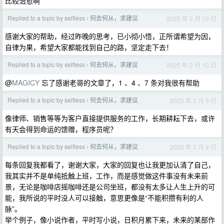
比较治愈啊
Replied to a topic by selfless
何去何从，求建议
2025 年 2 月 10 日
›
感谢大家的帮助，经过昨晚的思考，已小彻小悟，正所谓希望为因，
自律为果，希望大家都能找到自己的路，坚定走下去！
Replied to a topic by selfless
何去何从，求建议
2025 年 2 月 10 日
›
@
MAGICY
忘了感谢老哥的文章了，1 、4 、7 条对我很有帮助
Replied to a topic by selfless
何去何从，求建议
2025 年 2 月 9 日
›
像律师、销售等等为客户直接提供服务的工作，长期耕耘下去，或许
有天会得到命运的馈赠，程序员呢？
Replied to a topic by selfless
何去何从，求建议
2025 年 2 月 9 日
›
每条回复我都看了，谢谢大家，大家的回复也让我更加认清了自己，
我其实并不是单纯抵触上班，工作，而是感觉做这件事没有未来前
景，无论是咖啡店摇咖啡还是公司坐班，都没有太多让人生上升的可
能，我所说的平时没人可以接触，意思更像是“不能积攒有利的人
脉”。
举个例子，像小说作者，平时写小说，日积月累下来，未来的某部作