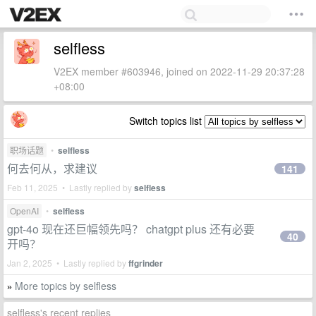
selfless
V2EX member #603946, joined on 2022-11-29 20:37:28
+08:00
Switch topics list
职场话题
•
selfless
何去何从，求建议
141
Feb 11, 2025 • Lastly replied by
selfless
OpenAI
•
selfless
gpt-4o 现在还巨幅领先吗？ chatgpt plus 还有必要
40
开吗？
Jan 2, 2025 • Lastly replied by
ffgrinder
More topics by selfless
»
selfless's recent replies