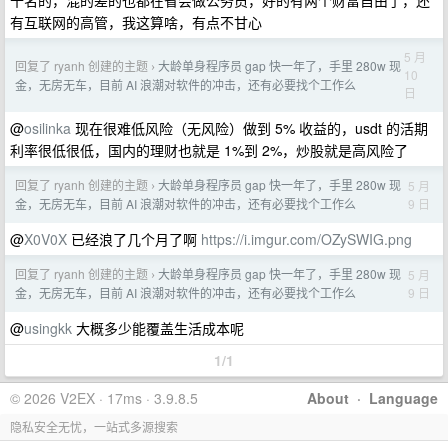
十名的，混的差的也都在省会做公务员，好的有两个财富自由了，还
有互联网的高管，我这算啥，有点不甘心
5 月
回复了 ryanh 创建的主题
大龄单身程序员 gap 快一年了，手里 280w 现
›
10
金，无房无车，目前 AI 浪潮对软件的冲击，还有必要找个工作么
日
@
osilinka
现在很难低风险（无风险）做到 5% 收益的，usdt 的活期
利率很低很低，国内的理财也就是 1%到 2%，炒股就是高风险了
回复了 ryanh 创建的主题
大龄单身程序员 gap 快一年了，手里 280w 现
5 月
›
9 日
金，无房无车，目前 AI 浪潮对软件的冲击，还有必要找个工作么
@
X0V0X
已经浪了几个月了啊
https://i.imgur.com/OZySWIG.png
回复了 ryanh 创建的主题
大龄单身程序员 gap 快一年了，手里 280w 现
5 月
›
9 日
金，无房无车，目前 AI 浪潮对软件的冲击，还有必要找个工作么
@
usingkk
大概多少能覆盖生活成本呢
1/1
© 2026 V2EX · 17ms · 3.9.8.5
About
·
Language
隐私安全无忧，一站式多源搜索