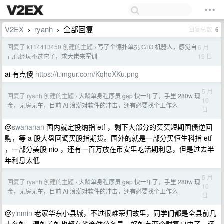
V2EX
ryanh
全部回复
回复总数
6
›
›
回复了 k114413450 创建的主题
写了个德扑单挑 GTO 机器人，感觉自
6 月
›
19 日
己已经玩不过它了，求大佬来军训
ai 有点傻
https://i.imgur.com/KqhoXKu.png
5 月
回复了 ryanh 创建的主题
大龄单身程序员 gap 快一年了，手里 280w 现
›
10
金，无房无车，目前 AI 浪潮对软件的冲击，还有必要找个工作么
日
@
swananan
国内就定投纳指 etf ，剩下大部分的买买短期国债逆回
购，等 a 股大盘回调买股指期货。国外的就是一部分买恒生科指 etf
，一部分美股 nio ，还有一百万放在币安里吃活期利息，但是过去半
年利息太低
5 月
回复了 ryanh 创建的主题
大龄单身程序员 gap 快一年了，手里 280w 现
›
10
金，无房无车，目前 AI 浪潮对软件的冲击，还有必要找个工作么
日
@
yinmin
老家华东小县城，不过很难荣归故里，同学们都是全县前几