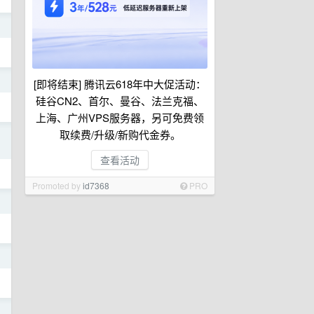
日
日
[即将结束] 腾讯云618年中大促活动：
硅谷CN2、首尔、曼谷、法兰克福、
上海、广州VPS服务器，另可免费领
取续费/升级/新购代金券。
日
查看活动
Promoted by
id7368
PRO
日
日
日