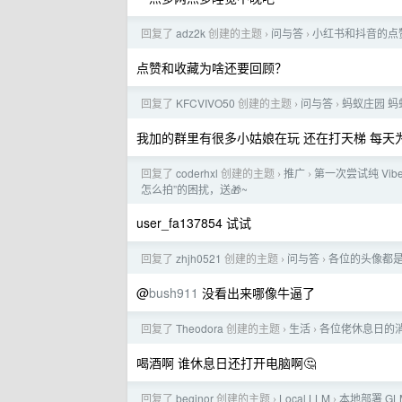
回复了
adz2k
创建的主题
问与答
小红书和抖音的点
›
›
点赞和收藏为啥还要回顾？
回复了
KFCVIVO50
创建的主题
问与答
蚂蚁庄园 
›
›
我加的群里有很多小姑娘在玩 还在打天梯 每天
回复了
coderhxl
创建的主题
推广
第一次尝试纯 Vib
›
›
怎么拍”的困扰，送🎁~
user_fa137854 试试
回复了
zhjh0521
创建的主题
问与答
各位的头像都
›
›
@
bush911
没看出来哪像牛逼了
回复了
Theodora
创建的主题
生活
各位佬休息日的消
›
›
喝酒啊 谁休息日还打开电脑啊🤔
回复了
beginor
创建的主题
Local LLM
本地部署 GL
›
›