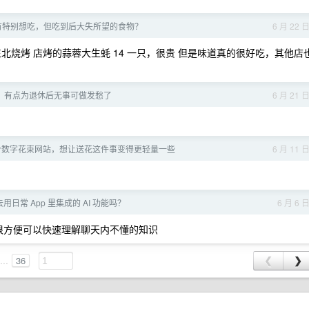
有特别想吃，但吃到后大失所望的食物？
6 月 22 
北烧烤 店烤的蒜蓉大生蚝 14 一只，很贵 但是味道真的很好吃，其他店
！有点为退休后无事可做发愁了
6 月 21 
个数字花束网站，想让送花这件事变得更轻量一些
6 月 11 
用日常 App 里集成的 AI 功能吗？
6 月 6 
容，很方便可以快速理解聊天内不懂的知识
...
36
❮
❯