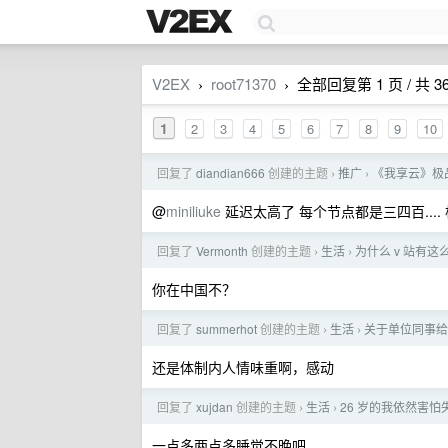
V2EX
root71370
全部回复第 1 页 / 共 3
›
›
1
2
3
4
5
6
7
8
9
10
回复了
diandian666
创建的主题
推广
《我享云》极品
›
›
@
miniliuke
延迟太高了 每个节点都是三四百....
回复了
Vermonth
创建的主题
生活
为什么 v 站有
›
›
你在中国不？
回复了
summerhot
创建的主题
生活
关于单位同事给
›
›
还是体制内人情味重啊，感动
回复了
xujdan
创建的主题
生活
26 岁的我依然害怕
›
›
一点多两点多睡觉不晚吧