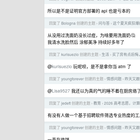
所以是不是证明官方部署的 api 也是亏本的
回复了
Bologna
创建的主题
问与答
这个夏天疯狂爆
›
›
从没用过洗面奶没长过痘，为啥要用洗面奶🤔
我清水洗脸然后 涂郁美净 持续好多年了
回复了
kurisuezio
创建的主题
生活
买了房有点后悔
›
›
@
kurisuezio
玩呢呗，是不是拿你当 atm 了
回复了
youngforever
创建的主题
情感问题
昨天又跟
›
›
@
Lisa9527
我还以为真的气的睡不着在厨房烙了一
回复了
jedeft
创建的主题
教育
2026 高考志愿，
›
›
有没有人做一个基于招聘软件筛选专业热度的工
回复了
youngforever
创建的主题
情感问题
昨天又跟
›
›
一直在烙饼