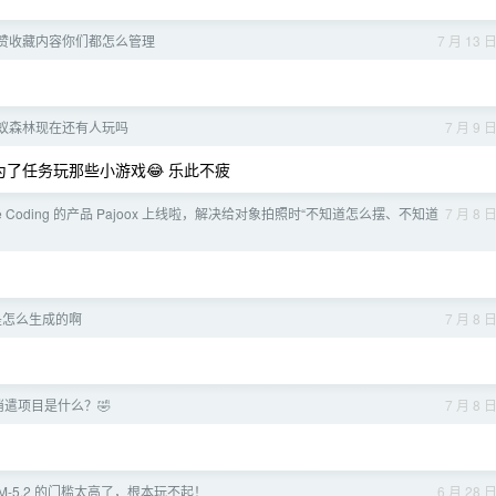
赞收藏内容你们都怎么管理
7 月 13 
蚂蚁森林现在还有人玩吗
7 月 9 
为了任务玩那些小游戏😂 乐此不疲
e Coding 的产品 Pajoox 上线啦，解决给对象拍照时“不知道怎么摆、不知道
7 月 8 
是怎么生成的啊
7 月 8 
遣项目是什么？🤣
7 月 8 
M-5.2 的门槛太高了，根本玩不起！
6 月 28 