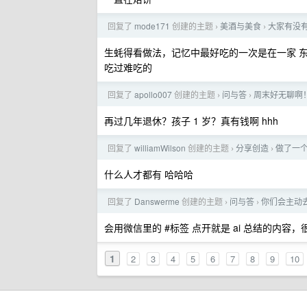
回复了
mode171
创建的主题
美酒与美食
大家有没
›
›
生蚝得看做法，记忆中最好吃的一次是在一家 东
吃过难吃的
回复了
apollo007
创建的主题
问与答
周末好无聊啊
›
›
再过几年退休？孩子 1 岁？真有钱啊 hhh
回复了
williamWilson
创建的主题
分享创造
做了一
›
›
什么人才都有 哈哈哈
回复了
Danswerme
创建的主题
问与答
你们会主动去
›
›
会用微信里的 #标签 点开就是 ai 总结的内
1
2
3
4
5
6
7
8
9
10