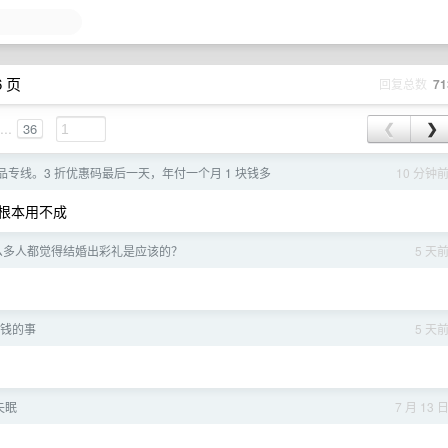
6 页
回复总数
71
...
36
❮
❯
专线。3 折优惠码最后一天，年付一个月 1 块钱多
10 分钟
 根本用不成
这么多人都觉得结婚出彩礼是应该的？
5 天
钱的事
5 天
失眠
7 月 13 