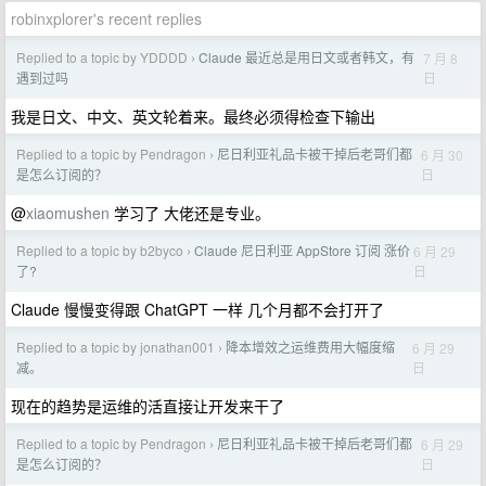
robinxplorer's recent replies
Replied to a topic by YDDDD
Claude 最近总是用日文或者韩文，有
7 月 8
›
日
遇到过吗
我是日文、中文、英文轮着来。最终必须得检查下输出
Replied to a topic by Pendragon
尼日利亚礼品卡被干掉后老哥们都
6 月 30
›
日
是怎么订阅的？
@
xiaomushen
学习了 大佬还是专业。
Replied to a topic by b2byco
Claude 尼日利亚 AppStore 订阅 涨价
6 月 29
›
日
了?
Claude 慢慢变得跟 ChatGPT 一样 几个月都不会打开了
Replied to a topic by jonathan001
降本增效之运维费用大幅度缩
6 月 29
›
日
减。
现在的趋势是运维的活直接让开发来干了
Replied to a topic by Pendragon
尼日利亚礼品卡被干掉后老哥们都
6 月 29
›
日
是怎么订阅的？