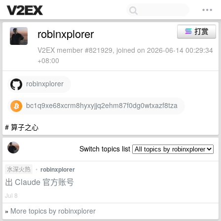
robinxplorer
打赏
V2EX member #821929, joined on 2026-06-14 00:29:34
+08:00
robinxplorer
bc1q9xe68xcrm8hyxyjjq2ehm87f0dg0wtxazf8tza
# 算子之心
Switch topics list
水深火热
•
robinxplorer
出 Claude 官方账号
Jul 8
More topics by robinxplorer
»