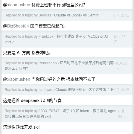
@
xiaomushen
付费上班都不行 涉密型公司？
Replied to a topic by Seddas
Claude vs Codex vs Gemini
6 月 27 日
›
@
BigShot404
国产模型已然起飞。
Replied to a topic by Frankcox
转行求建议 算子 or MLOps or AI
6 月 27
›
日
Infra?
只要是 AI 方向 都去冲吧。
Replied to a topic by Pendragon
尼日利亚礼品卡被干掉后老哥们都
6 月 27
›
日
是怎么订阅的？
@
xiaomushen
当你用过好的之后 根本就回不去了
Replied to a topic by tianjiyao
Claude 的身份验证 -这个太夸张了吧
6 月 22 日
›
这是逼着 deepseek 起飞的节奏
Replied to a topic by 2933170747
烧了 10 亿 token，做了套让 agent
6 月
›
22 日
直接拼出后台管理系统的 skill
沉迷性游戏开发.skill