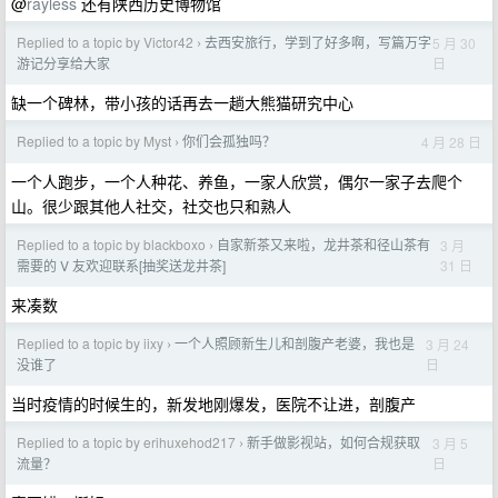
@
rayless
还有陕西历史博物馆
Replied to a topic by Victor42
去西安旅行，学到了好多啊，写篇万字
5 月 30
›
日
游记分享给大家
缺一个碑林，带小孩的话再去一趟大熊猫研究中心
Replied to a topic by Myst
你们会孤独吗？
4 月 28 日
›
一个人跑步，一个人种花、养鱼，一家人欣赏，偶尔一家子去爬个
山。很少跟其他人社交，社交也只和熟人
Replied to a topic by blackboxo
自家新茶又来啦，龙井茶和径山茶有
3 月
›
31 日
需要的 V 友欢迎联系[抽奖送龙井茶]
来凑数
Replied to a topic by iixy
一个人照顾新生儿和剖腹产老婆，我也是
3 月 24
›
日
没谁了
当时疫情的时候生的，新发地刚爆发，医院不让进，剖腹产
Replied to a topic by erihuxehod217
新手做影视站，如何合规获取
3 月 5
›
日
流量？