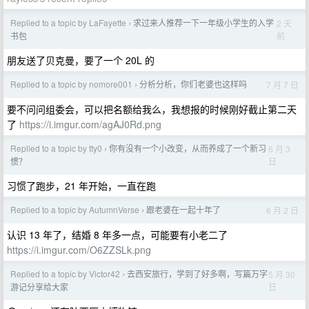
Replied to a topic by LaFayette
求过来人推荐一下一年级小学生的入学
2 天
›
前
书包
朋友送了贝克曼，要了一个 20L 的
Replied to a topic by nomore001
分析分析，你们老婆也这样吗
7 月 7 日
›
要不问问组委会，可以把名额给我么，我想报的时候刚好截止第二天
了
https://i.imgur.com/agAJ0Rd.png
Replied to a topic by tty0
你有没有一个小改变，从而养成了一个新习
6 月 3
›
日
惯？
习惯了跑步，21 年开始，一直在跑
Replied to a topic by AutumnVerse
跟老婆在一起十年了
6 月 2 日
›
认识 13 年了，结婚 8 年多一点，可能要有小老二了
https://i.imgur.com/O6ZZSLk.png
Replied to a topic by Victor42
去西安旅行，学到了好多啊，写篇万字
5 月 30
›
日
游记分享给大家