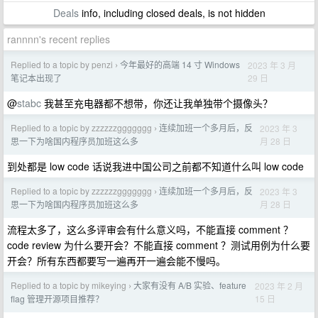
Deals
info, including closed deals, is not hidden
rannnn's recent replies
Replied to a topic by penzi
今年最好的高端 14 寸 Windows
2023 年 3 月
›
29 日
笔记本出现了
@
stabc
我甚至充电器都不想带，你还让我单独带个摄像头？
Replied to a topic by zzzzzzggggggg
连续加班一个多月后，反
2023 年 3
›
月 28 日
思一下为啥国内程序员加班这么多
到处都是 low code 话说我进中国公司之前都不知道什么叫 low code
Replied to a topic by zzzzzzggggggg
连续加班一个多月后，反
2023 年 3
›
月 28 日
思一下为啥国内程序员加班这么多
流程太多了，这么多评审会有什么意义吗，不能直接 comment ？
code review 为什么要开会？不能直接 comment ？测试用例为什么要
开会？所有东西都要写一遍再开一遍会能不慢吗。
Replied to a topic by mikeying
大家有没有 A/B 实验、feature
2023 年 2 月
›
15 日
flag 管理开源项目推荐？