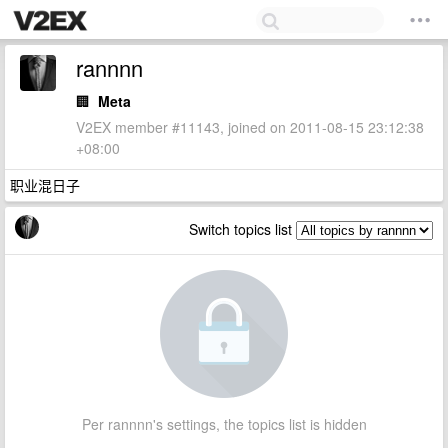
rannnn
🏢
Meta
V2EX member #11143, joined on 2011-08-15 23:12:38
+08:00
职业混日子
Switch topics list
Per rannnn's settings, the topics list is hidden