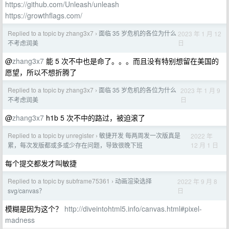
https://github.com/Unleash/unleash
https://growthflags.com/
Replied to a topic by zhang3x7
面临 35 岁危机的各位为什么
2023 年 1 月 12
›
日
不考虑润美
@
zhang3x7
能 5 次不中也是命了。。。而且没有特别想留在美国的
愿望，所以不想折腾了
Replied to a topic by zhang3x7
面临 35 岁危机的各位为什么
2023 年 1 月 9
›
日
不考虑润美
@
zhang3x7
h1b 5 次不中的路过，被迫滚了
Replied to a topic by unregister
敏捷开发 每两周发一次版真是
2022 年
›
12 月 1 日
累，每次发版都或多或少存在问题，导致很晚下班
每个提交都发才叫敏捷
Replied to a topic by subframe75361
动画渲染选择
2022 年 9 月 8
›
日
svg/canvas？
模糊是因为这个？
http://diveintohtml5.info/canvas.html#pixel-
madness