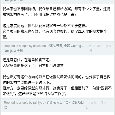
我本来也不想回复的，我介绍自己和给方案，都有不少文字量，还特
意把架构图画了，用不用我把架构图也贴上来？
这是态度问题，但凡回复里能客气一些都不至于这样。
这个项目的意义也存疑，也有说套方案的，给 V2EX 里的朋友提个
醒。
Replied to a topic by newshbb
[远程/开源] 全职 Golang +
2023 年 10 月 5
›
日
Nextjs/t3 全栈
还是没忍住，在这里留言下吧。
大家尽量别投这个了，对方相当没诚意。
我也正好有这个方向的项目在做就试着发信问问的，也分享了自己做
过的架构希望能进一步讨论下。
但对方一定要给原型实现才行，这也算了，但后面加了一句话"说到不
如做到”，这已经不是正经招人做工作了。
Replied to a topic by rail4you
连剑桥博士也会不结算项目
2023 年 2 月 28
›
日
款