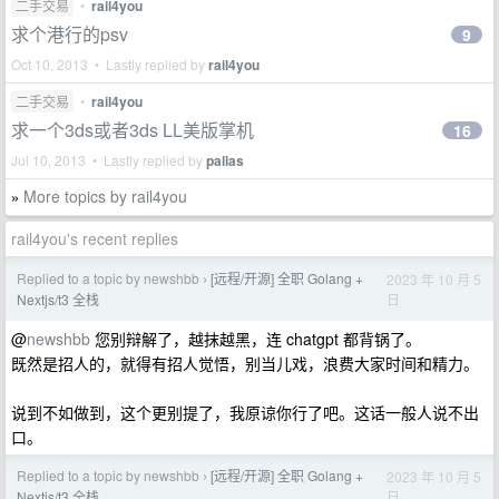
二手交易
•
rail4you
求个港行的psv
9
Oct 10, 2013 • Lastly replied by
rail4you
二手交易
•
rail4you
求一个3ds或者3ds LL美版掌机
16
Jul 10, 2013 • Lastly replied by
pallas
More topics by rail4you
»
rail4you's recent replies
Replied to a topic by newshbb
[远程/开源] 全职 Golang +
2023 年 10 月 5
›
日
Nextjs/t3 全栈
@
newshbb
您别辩解了，越抹越黑，连 chatgpt 都背锅了。
既然是招人的，就得有招人觉悟，别当儿戏，浪费大家时间和精力。
说到不如做到，这个更别提了，我原谅你行了吧。这话一般人说不出
口。
Replied to a topic by newshbb
[远程/开源] 全职 Golang +
2023 年 10 月 5
›
日
Nextjs/t3 全栈