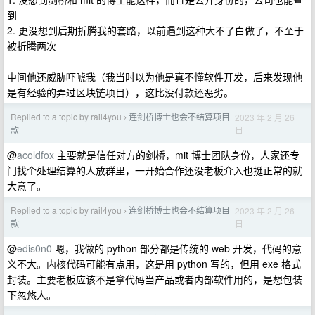
到
2. 更没想到后期折腾我的套路，以前遇到这种大不了白做了，不至于
被折腾两次
中间他还威胁吓唬我（我当时以为他是真不懂软件开发，后来发现他
是有经验的弄过区块链项目），这比没付款还恶劣。
Replied to a topic by rail4you
连剑桥博士也会不结算项目
2023 年 2 月 26
›
日
款
@
acoldfox
主要就是信任对方的剑桥，mit 博士团队身份，人家还专
门找个处理结算的人放群里，一开始合作还没老板介入也挺正常的就
大意了。
Replied to a topic by rail4you
连剑桥博士也会不结算项目
2023 年 2 月 26
›
日
款
@
edis0n0
嗯，我做的 python 部分都是传统的 web 开发，代码的意
义不大。内核代码可能有点用，这是用 python 写的，但用 exe 格式
封装。主要老板应该不是拿代码当产品或者内部软件用的，是想包装
下忽悠人。