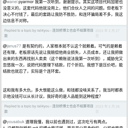
@
wanei
pyarmor 我第一次听到，谢谢提示。其实这项目代码加密也
没意义的，这套代码他就没用上，他们合伙人之间的问题。但老板下
决心不付钱了，最后的套路让我防不胜防，和连环骗局差不多，我这
边信息不对称。
Replied to a topic by rail4you
连剑桥博士也会不结算项目
2023 年 2 月 27
›
日
款
@
janus77
是有契约的，人家根本就不认这个就赖着。可气的是赖着
还有理，老板原话先说让我赔偿他商业损失，人员成本，还让我把做
出来的东西再找别人卖卖（这个赖账说法我第一次听到），威胁完又
忽悠我一次，说把代码整理下结款，打个折扣。我想下是压价吧，能
结款也就忍了，实际是个连环套。
这和我有多大仇，多大恨能这么做，和钱都没啥关系了，我当时都表
示他没钱可以从长计议，我好奇的是人品能到这种程度？
Replied to a topic by rail4you
连剑桥博士也会不结算项目
2023 年 2 月 26
›
日
款
@
yousabuk
道理我懂，我以前也遇到过，这次吃亏有两点。
1. 没想到剑桥和 mit 的博士能这样，而且是公开身份的，公司也能查