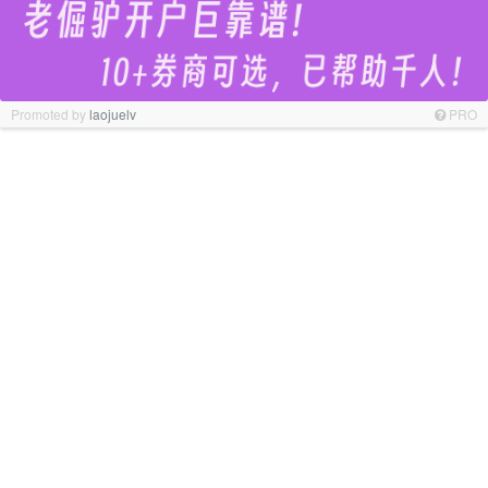
Promoted by
laojuelv
PRO