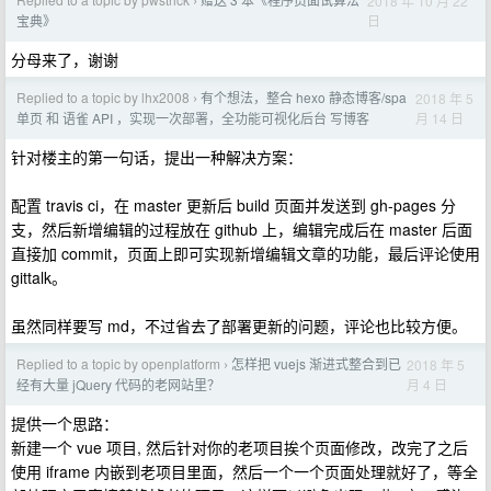
2018 年 10 月 22
›
日
宝典》
分母来了，谢谢
Replied to a topic by lhx2008
有个想法，整合 hexo 静态博客/spa
2018 年 5
›
月 14 日
单页 和 语雀 API ，实现一次部署，全功能可视化后台 写博客
针对楼主的第一句话，提出一种解决方案：
配置 travis ci，在 master 更新后 build 页面并发送到 gh-pages 分
支，然后新增编辑的过程放在 github 上，编辑完成后在 master 后面
直接加 commit，页面上即可实现新增编辑文章的功能，最后评论使用
gittalk。
虽然同样要写 md，不过省去了部署更新的问题，评论也比较方便。
Replied to a topic by openplatform
怎样把 vuejs 渐进式整合到已
2018 年 5
›
月 4 日
经有大量 jQuery 代码的老网站里？
提供一个思路：
新建一个 vue 项目, 然后针对你的老项目挨个页面修改，改完了之后
使用 iframe 内嵌到老项目里面，然后一个一个页面处理就好了，等全