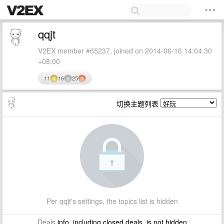
qqjt
V2EX member #65237, joined on 2014-06-16 14:04:30
+08:00
11
16
25
切换主题列表
Per qqjt's settings, the topics list is hidden
Deals
info, including closed deals, is not hidden