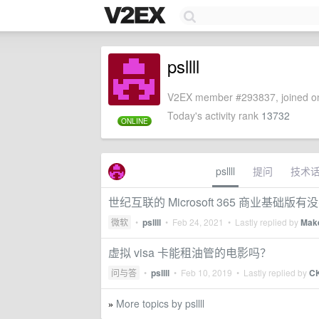
psllll
V2EX member #293837, joined on
Today's activity rank
13732
ONLINE
psllll
提问
技术
世纪互联的 Microsoft 365 商业基础版
微软
•
psllll
•
Feb 24, 2021
• Lastly replied by
Make
虚拟 visa 卡能租油管的电影吗？
问与答
•
psllll
•
Feb 10, 2019
• Lastly replied by
C
More topics by psllll
»