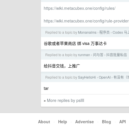
https://wiki.metacubex.one/config/rules/
https://wiki.metacubex.one/config/rule-provider
Replied to a topic by
Monanalms
程序员
Codex
›
›
谷歌或者苹果商店 绑 visa 万事达卡
Replied to a topic by
runman
问与答
抖音批量私信
›
›
给抖音交钱，上推广
Replied to a topic by
SayHelloHi
OpenAI
有没有（增
›
›
tar
More replies by psllll
»
About
·
Help
·
Advertise
·
Blog
·
API