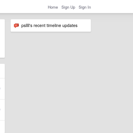
Home
Sign Up
Sign In
psllll's recent timeline updates