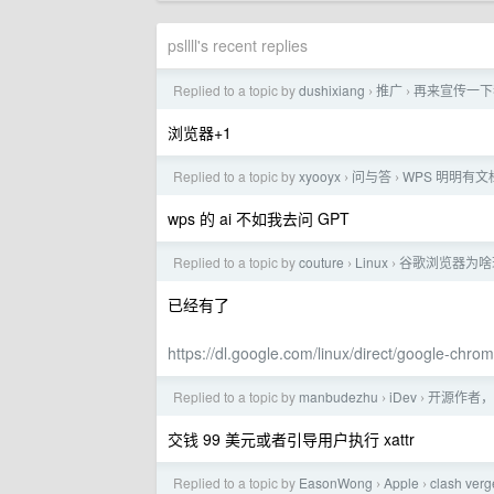
psllll's recent replies
Replied to a topic by
dushixiang
推广
再来宣传一下
›
›
浏览器+1
Replied to a topic by
xyooyx
问与答
WPS 明明有
›
›
wps 的 ai 不如我去问 GPT
Replied to a topic by
couture
Linux
谷歌浏览器为啥现在
›
›
已经有了
https://dl.google.com/linux/direct/google-chr
Replied to a topic by
manbudezhu
iDev
开源作者，没
›
›
交钱 99 美元或者引导用户执行 xattr
Replied to a topic by
EasonWong
Apple
clash 
›
›