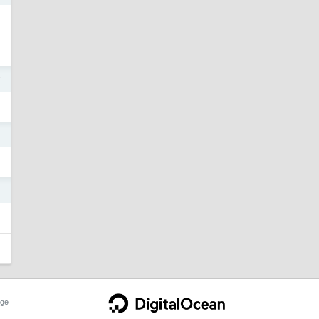
7
4
1
ge