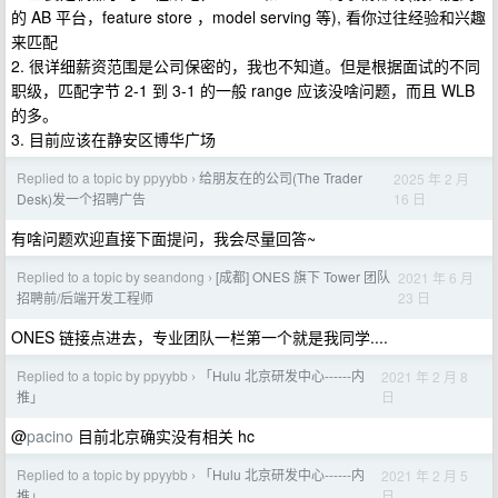
的 AB 平台，feature store ，model serving 等), 看你过往经验和兴趣
来匹配
2. 很详细薪资范围是公司保密的，我也不知道。但是根据面试的不同
职级，匹配字节 2-1 到 3-1 的一般 range 应该没啥问题，而且 WLB
的多。
3. 目前应该在静安区博华广场
Replied to a topic by ppyybb
给朋友在的公司(The Trader
2025 年 2 月
›
16 日
Desk)发一个招聘广告
有啥问题欢迎直接下面提问，我会尽量回答~
Replied to a topic by seandong
[成都] ONES 旗下 Tower 团队
2021 年 6 月
›
23 日
招聘前/后端开发工程师
ONES 链接点进去，专业团队一栏第一个就是我同学....
Replied to a topic by ppyybb
「Hulu 北京研发中心------内
2021 年 2 月 8
›
日
推」
@
pacino
目前北京确实没有相关 hc
Replied to a topic by ppyybb
「Hulu 北京研发中心------内
2021 年 2 月 5
›
日
推」