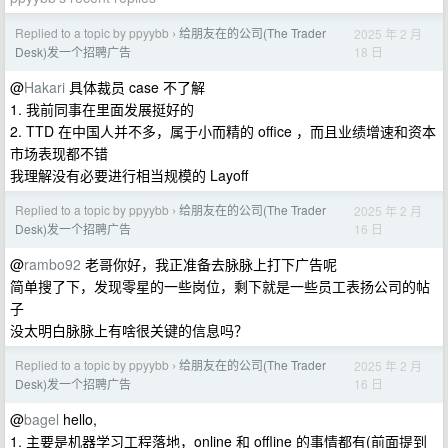
Replied to a topic by ppyybb
给朋友在的公司(The Trader
2025 年 2 月
›
18 日
Desk)发一个招聘广告
@
Hakari
具体裁员 case 不了解
1. 我前同事在里面发展挺好的
2. TTD 在中国人并不多，属于小而精的 office ，而且业绩增速和资本
市场表现都不错
我理解没有必要进行相当规模的 Layoff
Replied to a topic by ppyybb
给朋友在的公司(The Trader
2025 年 2 月
›
16 日
Desk)发一个招聘广告
@
rambo92
老哥你好，我正准备去脉脉上打下广告呢
简单搜了下，发现零星的一些岗位，剩下就是一些员工表扬公司的帖
子
没太明白脉脉上有啥很关键的信息吗？
Replied to a topic by ppyybb
给朋友在的公司(The Trader
2025 年 2 月
›
16 日
Desk)发一个招聘广告
@
bagel
hello,
1. 主要是机器学习工程落地，online 和 offline 的事情都有(前面提到