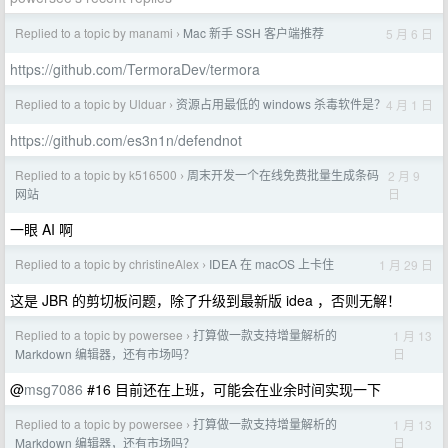
Replied to a topic by manami
Mac 新手 SSH 客户端推荐
5 月 6 日
›
https://github.com/TermoraDev/termora
Replied to a topic by Ulduar
资源占用最低的 windows 杀毒软件是？
4 月 1 日
›
https://github.com/es3n1n/defendnot
Replied to a topic by k516500
周末开发一个在线免费批量生成条码
2 月 9
›
日
网站
一眼 AI 啊
Replied to a topic by christineAlex
IDEA 在 macOS 上卡住
1 月 29 日
›
这是 JBR 的剪切板问题，除了升级到最新版 idea ，否则无解！
Replied to a topic by powersee
打算做一款支持增量解析的
1 月 13
›
日
Markdown 编辑器，还有市场吗？
@
msg7086
#16 目前还在上班，可能会在业余时间实现一下
Replied to a topic by powersee
打算做一款支持增量解析的
1 月 13
›
日
Markdown 编辑器，还有市场吗？