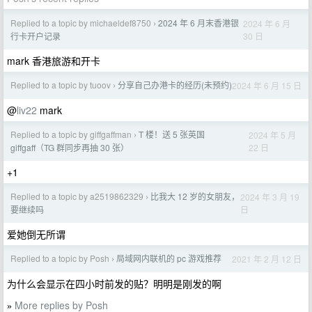
Replied to a topic by michaeldef8750
2024 年 6 月末香港银
2024 年 6 月
›
30 日
行卡开户记录
mark 香港旅游和开卡
Replied to a topic by tuoov
分享自己办港卡的经历(未预约)
2024 年 6 月 15 日
›
@
liv22
mark
Replied to a topic by giffgaffman
T 楼！送 5 张英国
2024 年 5 月
›
22 日
giffgaff（TG 群同步再抽 30 张）
+1
Replied to a topic by a2519862329
比我大 12 岁的女朋友，
2024 年 3 月 19
›
日
要继续吗
爱她倒无所谓
Replied to a topic by Posh
局域网内联机的 pc 游戏推荐
2021 年 2 月 12 日
›
为什么会显示在四小时前发的贴？明明是刚发的啊
More replies by Posh
»