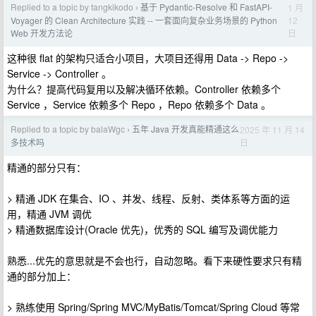
Replied to a topic by tangkikodo
基于 Pydantic-Resolve 和 FastAPI-
1 月
›
12
Voyager 的 Clean Architecture 实践 -- 一套面向复杂业务场景的 Python
日
Web 开发方法论
这种很 flat 的架构只适合小项目，大项目还得用 Data -> Repo ->
Service -> Controller 。
为什么？提高代码复用以及解决循环依赖。Controller 依赖多个
Service ，Service 依赖多个 Repo ，Repo 依赖多个 Data 。
Replied to a topic by balaWgc
五年 Java 开发真能精通这么
2025 年 11 月 14
›
日
多技术吗
精通的部分只有：
> 精通 JDK 在集合、IO 、并发、线程、反射、类体系等方面的运
用，精通 JVM 调优
> 精通数据库设计(Oracle 优先)，优秀的 SQL 编写及调优能力
熟悉...优先的意思就是不会也行，自动忽略。看下来硬性要求只有精
通的部分加上：
> 熟练使用 Spring/Spring MVC/MyBatis/Tomcat/Spring Cloud 等常