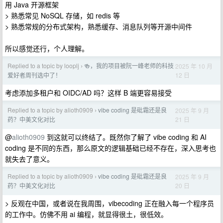
用 Java 开源框架
> 熟悉常见 NoSQL 存储，如 redis 等
> 熟悉常规的分布式架构，熟悉缓存、消息队列等开源中间件
所以感觉还行，个人理解。
Replied to a topic by looplj
🍻，我的项目被阮一峰老师的科技
2025 年 10 月
›
12 日
爱好者周刊选中了！
考虑添加多租户和 OIDC/AD 吗？这样 B 端更容易接受
Replied to a topic by alioth0909
vibe coding 是砒霜还是良
2025 年 9 月
›
21 日
药？中美文化对比
@
alioth0909
到这就可以终结了。既然你了解了 vibe coding 和 AI
coding 是不同的东西，那么原文的逻辑基础已经不存在，深入思考也
就失去了意义。
Replied to a topic by alioth0909
vibe coding 是砒霜还是良
2025 年 9 月
›
20 日
药？中美文化对比
> 反观在中国，或者说在我周围，vibecoding 正在融入每一个程序员
的工作中。仿佛不用 ai 编程，就显得很土，很低效。