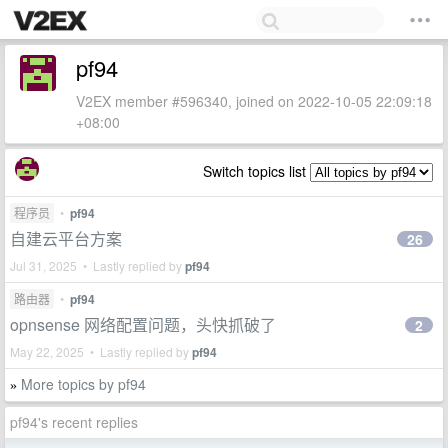
pf94
V2EX member #596340, joined on 2022-10-05 22:09:18
+08:00
Switch topics list
程序员
•
pf94
自建云平台方案
26
Jul 31, 2025 • Lastly replied by
pf94
路由器
•
pf94
opnsense 网络配置问题，头快抓破了
2
May 22, 2025 • Lastly replied by
pf94
More topics by pf94
»
pf94's recent replies