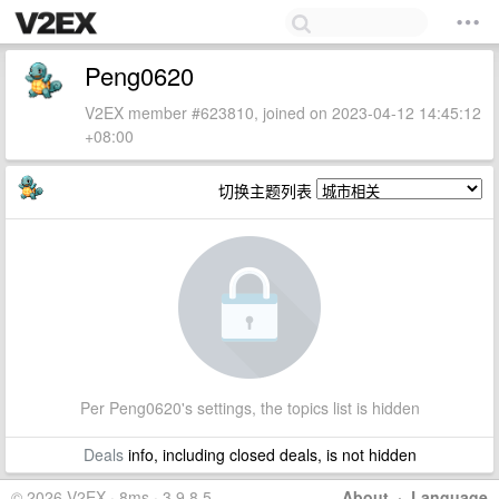
Peng0620
V2EX member #623810, joined on 2023-04-12 14:45:12
+08:00
切换主题列表
Per Peng0620's settings, the topics list is hidden
Deals
info, including closed deals, is not hidden
© 2026 V2EX · 8ms · 3.9.8.5
About
·
Language