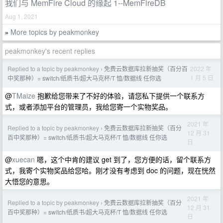
我们与 MemFire Cloud 的缘起 1--MemFireDB
Aug 1, 2021
More topics by peakmonkey
»
peakmonkey's recent replies
Replied to a topic by peakmonkey
免费云数据库拉新抽奖（百分百
2022 年
›
1 月 5 日
中奖那种）= switch/纸质书/超大马克杯/T 恤/数据线 任你选
@
TMaize
抱歉给您带来了不好的体验，请您私下提供一个联系方
式，或者添加平台的管理员，我给您寄一个实物奖品。
2021 年
Replied to a topic by peakmonkey
免费云数据库拉新抽奖（百分
›
12 月 31
百中奖那种）= switch/纸质书/超大马克杯/T 恤/数据线 任你选
日
@
xuecan
嗯，这个中肯的建议 get 到了，您方便的话，留个联系方
式，我寄个实物奖品给您哈。刚才没有考虑到 doc 的问题，现在恍然
大悟您的意思。
2021 年
Replied to a topic by peakmonkey
免费云数据库拉新抽奖（百分
›
12 月 31
百中奖那种）= switch/纸质书/超大马克杯/T 恤/数据线 任你选
日