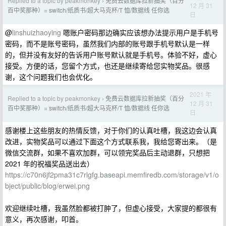
Replied to a topic by peakmonkey
免费云数据库拉新抽奖（百分
›
12 月 31
百中奖那种）= switch/纸质书/超大马克杯/T 恤/数据线 任你选
日
@
linshuizhaoying
嗯账户密码那边确实应该想办法提示用户是手机号
密码，而不是账号密码，虽然我们内部的账号跟手机号默认是一样
的，但并没有友好的告诉用户账号默认就是手机号。体验不好，虚心
接受。方便的话，您留个方式，也还是继续寄给您实物奖品。很感
谢，这个问题我们也会优化。
2021 年
Replied to a topic by peakmonkey
免费云数据库拉新抽奖（百分
›
12 月 31
百中奖那种）= switch/纸质书/超大马克杯/T 恤/数据线 任你选
日
感谢楼上这些朋友的热情反馈，对于你们的认真吐槽，我这边会认真
改进，实物奖品可以通过下面这个方式联系我，我给您寄出来。（是
微信交流群，如果不喜欢加群，可以领完奖品后主动退群，只想把
2021 年的祝福奖品送出去）
https://c70n6jf2pma31c7rlgfg.baseapi.memfiredb.com/storage/v1/o
bject/public/blog/erwei.png
欢迎继续吐槽，我虽然脸都被打肿了，但虚心接受，大家提的都很有
意义，再次感谢，叩首。