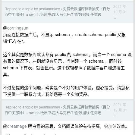
2021 年
Replied to a topic by peakmonkey
免费云数据库拉新抽奖（百分
›
12 月 31
百中奖那种）= switch/纸质书/超大马克杯/T 恤/数据线 任你选
日
@
corningsun
页面连接数据库后，不显示 schema ，create schema public 又报
错"已存在"。
这个其实是数据库默认都有 public 的 schema ，而当一个 schema 没
有表的情况下，左侧就没有显示，当创建一个 schema ，同时该
schema 下有表，就会显示。这个逻辑参照了数据库客户端连接工
具。
不过您提的这个问题，确实是个不好的用户体验，虚心接受。请您私
下提供一个联系方式，我给您寄一个实物奖品。
2021 年
Replied to a topic by peakmonkey
免费云数据库拉新抽奖（百分
›
12 月 31
百中奖那种）= switch/纸质书/超大马克杯/T 恤/数据线 任你选
日
@
dreamage
明白您的意思，文档阅读体验有待提高，会加油改善。