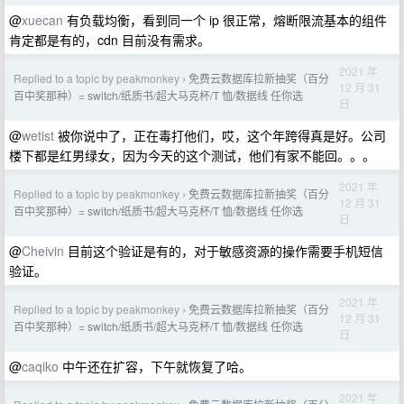
@
xuecan
有负载均衡，看到同一个 ip 很正常，熔断限流基本的组件
肯定都是有的，cdn 目前没有需求。
2021 年
Replied to a topic by peakmonkey
免费云数据库拉新抽奖（百分
›
12 月 31
百中奖那种）= switch/纸质书/超大马克杯/T 恤/数据线 任你选
日
@
wetist
被你说中了，正在毒打他们，哎，这个年跨得真是好。公司
楼下都是红男绿女，因为今天的这个测试，他们有家不能回。。。
2021 年
Replied to a topic by peakmonkey
免费云数据库拉新抽奖（百分
›
12 月 31
百中奖那种）= switch/纸质书/超大马克杯/T 恤/数据线 任你选
日
@
Cheivin
目前这个验证是有的，对于敏感资源的操作需要手机短信
验证。
2021 年
Replied to a topic by peakmonkey
免费云数据库拉新抽奖（百分
›
12 月 31
百中奖那种）= switch/纸质书/超大马克杯/T 恤/数据线 任你选
日
@
caqiko
中午还在扩容，下午就恢复了哈。
2021 年