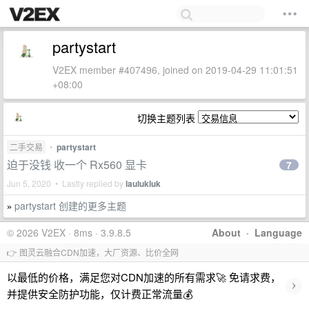
partystart
V2EX member #407496, joined on 2019-04-29 11:01:51
+08:00
切换主题列表
二手交易
•
partystart
迫于没钱 收一个 Rx560 显卡
7
Jun 5, 2020 • Lastly replied by
laulukluk
partystart 创建的更多主题
»
© 2026 V2EX · 8ms · 3.9.8.5
About
·
Language
👉 图灵云融合CDN加速，大厂资源、比价全网
以最低的价格，满足您对CDN加速的所有需求🚀 免请求费，
›
并提供安全防护功能，仅计费正常流量💰