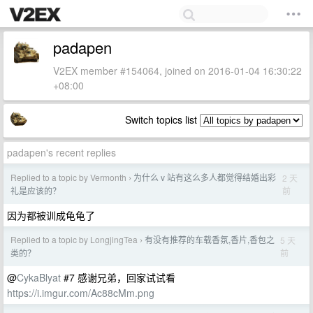
padapen
V2EX member #154064, joined on 2016-01-04 16:30:22
+08:00
Switch topics list
padapen's recent replies
Replied to a topic by Vermonth
为什么 v 站有这么多人都觉得结婚出彩
2 天
›
前
礼是应该的？
因为都被训成龟龟了
Replied to a topic by LongjingTea
有没有推荐的车载香氛,香片,香包之
5 天
›
前
类的？
@
CykaBlyat
#7 感谢兄弟，回家试试看
https://i.imgur.com/Ac88cMm.png