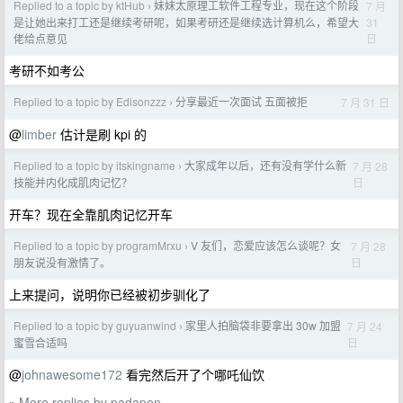
Replied to a topic by ktHub
妹妹太原理工软件工程专业，现在这个阶段
7 月
›
31
是让她出来打工还是继续考研呢，如果考研还是继续选计算机么，希望大
日
佬给点意见
考研不如考公
Replied to a topic by Edisonzzz
分享最近一次面试 五面被拒
7 月 31 日
›
@
limber
估计是刷 kpi 的
Replied to a topic by itskingname
大家成年以后，还有没有学什么新
7 月 28
›
日
技能并内化成肌肉记忆？
开车？现在全靠肌肉记忆开车
Replied to a topic by programMrxu
V 友们，恋爱应该怎么谈呢？女
7 月 28
›
日
朋友说没有激情了。
上来提问，说明你已经被初步驯化了
Replied to a topic by guyuanwind
家里人拍脑袋非要拿出 30w 加盟
7 月 24
›
日
蜜雪合适吗
@
johnawesome172
看完然后开了个哪吒仙饮
More replies by padapen