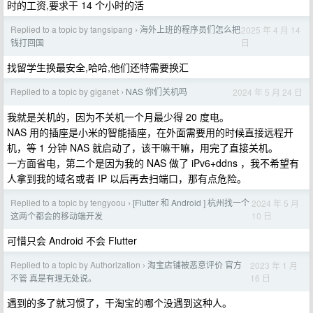
时的工资,要求干 14 个小时的活
Replied to a topic by tangsipang
海外上班的程序员们怎么把
2025 年 4 月 14
›
日
钱打回国
找留学生换最安全,哈哈,他们还特需要换汇
Replied to a topic by giganet
NAS 你们关机吗
2024 年 5 月 24 日
›
我就是关机的，因为不关机一个月最少得 20 度电。
NAS 用的插座是小米的智能插座，在外面需要用的时候直接远程开
机，等 1 分钟 NAS 就启动了，该干嘛干嘛，用完了直接关机。
一方面省电，第二个是因为我的 NAS 做了 iPv6+ddns ，我不希望有
人拿到我的域名或者 IP 以后再去扫端口，那有点危险。
Replied to a topic by tengyoou
[Flutter 和 Android ] 杭州找一个
2024 年 5 月
›
10 日
这两个都会的移动端开发
可惜只会 Android 不会 Flutter
Replied to a topic by Authorization
淘宝店铺被恶意评价 官方
2023 年 1 月
›
16 日
不管 真是有理无处说。
遇到的多了就习惯了，干淘宝的哪个没遇到这种人。