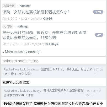
水深火热
•
nothingt
求助，女朋友在高校被院长骚扰怎么办？
179
Apr 1, 2019 • Lastly replied by
Cu635
问与答
•
nothingt
关于远光灯的问题，最近晚上开车总会遇到对面或
42
者背后来车的远光灯，非常苦恼
Mar 13, 2019 • Lastly replied by
bestkayle
More topics by nothingt
»
nothingt's recent replies
Replied to a topic by aimuz
迅雷也出 NAS 了， 899 无盘，对比小米
6 月 25
›
日
2299 带 4T 盘怎么选？
就怕它后台偷宽带
Replied to a topic by qiudays
硅谷人工智能初创企业正在接受
2025 年 7 月
›
25 日
备受争议的“996”工作制
按时间给报酬就行了,超出部分 2 倍薪酬,我是没什么怨言.就怕开 8 小