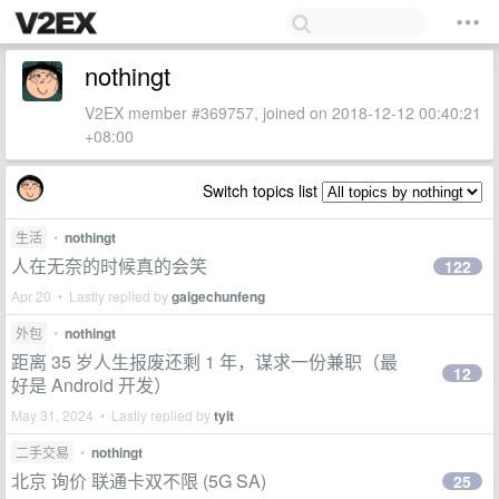
nothingt
V2EX member #369757, joined on 2018-12-12 00:40:21
+08:00
Switch topics list
生活
•
nothingt
人在无奈的时候真的会笑
122
Apr 20 • Lastly replied by
gaigechunfeng
外包
•
nothingt
距离 35 岁人生报废还剩 1 年，谋求一份兼职（最
12
好是 Android 开发）
May 31, 2024 • Lastly replied by
tyit
二手交易
•
nothingt
北京 询价 联通卡双不限 (5G SA)
25