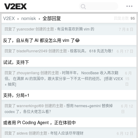
V2EX
nomisk
全部回复
回复总数
95
›
›
回复了 yuancoder 创建的主题
有没有喜欢折腾 vim 的
7 月 8 日
›
反了，自从有了 AI 都没怎么用 vim 了😂
回复了 bladeRunner2049 创建的主题
极客玩具， 618 先送为敬！
6 月 17 日
›
试试，支持下
回复了 zhouyanliang 创建的主题
时隔半年， NocoBase 收入再次翻
6 月
›
15
倍。 在满屏 AI 的氛围中，跟大家分享一下不太一样的经历。 [感谢 V2EX
日
+ 抽奖]
支持，分局+1
回复了 wannerkingof69 创建的主题
想用 hermes+gemini 替换掉
6 月 12
›
日
codex 了，各位大佬怎么看？
或者用 Pi Coding Agent ，正在体验中
回复了 aidevs 创建的主题
年轻人应该尽早理财
6 月 12 日
›