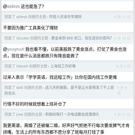
@
aidevs
这也能急了？
回复了 aidevs 创建的主题
年轻人应该尽早理财
6 月 11 日
›
不要因为推广工具美化了理财
回复了 Grocker 创建的主题
黄金来到 900 关口，现在适合抄底吗？
6 月 10 日
›
@
youyouzi
我也看不懂，以前美股跌了黄金涨点，打仗了黄金也涨
点，现在是什么消息都跌只有降息能救了
回复了 hiboshi 创建的主题
上海找工作好难
6 月 5 日
›
过来人表示「学学英语，找远程工作」比你在国内找工作更难
回复了 sddi 创建的主题
这几天的美股，是不是让大家萌发了不上班
5 月 9
›
日
的念头
行情不好的时候就想着上班补仓了
回复了 jvee 创建的主题
和我妈每打一次电话都会低落很久
4 月 27 日
›
我更离谱，离婚了还被催二婚，好声好气拒绝不行每次要发脾气才肯
闭嘴，生活上的所有东西都不愿分享了就每月打钱了事