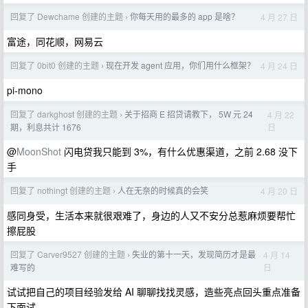
回复了 Dewchame 创建的主题
你每天用的最多的 app 是啥？
4 月 27 日
›
富途，同花顺，网易云
回复了 0bit0 创建的主题
现在开发 agent 应用，你们用什么框架？
4 月 24 日
›
pi-mono
回复了 darkghost 创建的主题
关于招商 E 招贷请教下， 5W 元 24
4 月 22
›
日
期，利息共计 1676
@
MoonShot
闪电贷我只能到 3%，有什么优惠渠道，之前 2.68 没下
手
回复了 nothingt 创建的主题
人在无奈的时候真的会笑
4 月 20 日
›
感同身受，生活本来就很艰难了，身边的人又不安分总惹麻烦要帮忙
擦屁股
回复了 Carver9527 创建的主题
失业的第十一天，发现简历才是最
4 月 14
›
日
难写的
试试把自己的项目经验发给 AI 聊聊找找灵感，造些亮点回头重点准备
下面试