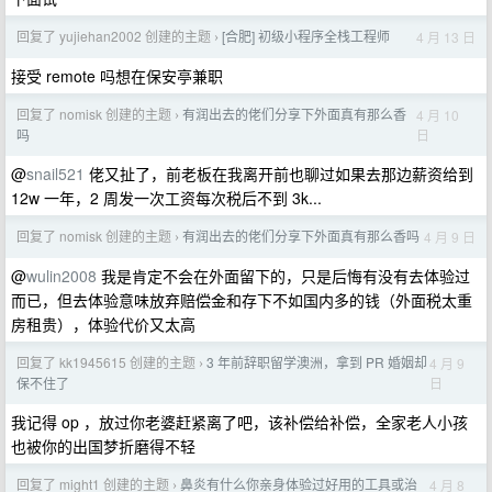
回复了 yujiehan2002 创建的主题
[合肥] 初级小程序全栈工程师
4 月 13 日
›
接受 remote 吗想在保安亭兼职
回复了 nomisk 创建的主题
有润出去的佬们分享下外面真有那么香
4 月 10
›
日
吗
@
snail521
佬又扯了，前老板在我离开前也聊过如果去那边薪资给到
12w 一年，2 周发一次工资每次税后不到 3k...
回复了 nomisk 创建的主题
有润出去的佬们分享下外面真有那么香吗
4 月 9 日
›
@
wulin2008
我是肯定不会在外面留下的，只是后悔有没有去体验过
而已，但去体验意味放弃赔偿金和存下不如国内多的钱（外面税太重
房租贵），体验代价又太高
回复了 kk1945615 创建的主题
3 年前辞职留学澳洲，拿到 PR 婚姻却
4 月 9
›
日
保不住了
我记得 op ，放过你老婆赶紧离了吧，该补偿给补偿，全家老人小孩
也被你的出国梦折磨得不轻
回复了 might1 创建的主题
鼻炎有什么你亲身体验过好用的工具或治
4 月 8
›