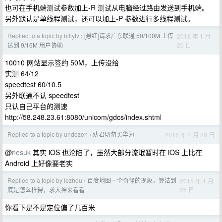
也可在手机端测试参数加上-R 测试从电脑经过路由发送到手机端。
另外默认是单线程测试，还可以加上-P 参数进行多线程测试。
Replied to a topic by billytv
[悬红]请求广东联通 50/100M 上传
2018 年 1 月
›
20 日
达到 9/16M 用户协助
10010 网站显示签约 50M，上传没给
实测 64/12
speedtest 60/10.5
另外联通不认 speedtest
只认自己平台的测速
http://58.248.23.61:8080/unicom/gdcs/index.shtml
Replied to a topic by undozen
劝君切勿买华为
2016 年 4 月 26 日
›
@
nesuk
其实 iOS 也沦陷了，虽然大部分流氓暂时在 iOS 上比在
Android 上好像要老实
Replied to a topic by lezhou
百度地图一个奇怪的现象，算法到
2015 年 1 月
›
25 日
底是怎么样得，求大神来看看
你看下是不是定位偏了几百米