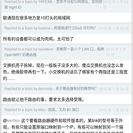
Replied to a topic by YAFEIML
宽带不分配公网地址，如何获
2015 年 1 月 24
›
日
取 hight ID
联通现在很多地方是10打头的局域网
Replied to a topic by baskice
用墙娘进行 DDoS 可行吗？
2015 年 1 月 22 日
›
所有的设备都可以成为肉鸡，太可怕了
Replied to a topic by realsteve
求推荐一款八个 LAN 口，能刷
2015 年 1 月
›
22 日
OpenWRT 的路由器
交换机壳子拆掉，现在一般板子没多大的，傻瓜交换机也没怎么发
热，绝缘胶带再包一下。小交换机的话忘了哪家有个两指还是三指宽
的……
Replied to a topic by darmody
关于路由器有好的推荐吗？
2015 年 1 月 20 日
›
路由就让他干路由的事，要求太多选择受限。
Replied to a topic by Mac
我插，又封 80 端口
2015 年 1 月 20 日
›
@
vertion
这个要看路由器硬件和软件版本的，某link的型号等于外
观，有些只能设置原端口映射到一个IP，有些可以映射到另一个端