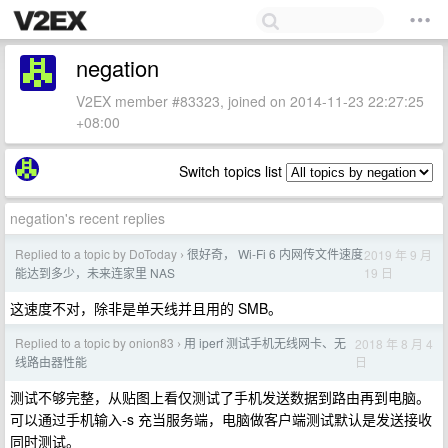
negation
V2EX member #83323, joined on 2014-11-23 22:27:25
+08:00
Switch topics list
negation's recent replies
Replied to a topic by DoToday
很好奇， Wi-Fi 6 内网传文件速度
2019 年 9 月
›
19 日
能达到多少，未来连家里 NAS
这速度不对，除非是单天线并且用的 SMB。
Replied to a topic by onion83
用 iperf 测试手机无线网卡、无
2018 年 8 月 4
›
日
线路由器性能
测试不够完整，从贴图上看仅测试了手机发送数据到路由再到电脑。
可以通过手机输入-s 充当服务端，电脑做客户端测试默认是发送接收
同时测试。