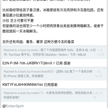
比如我经常给孩子备汉堡，冰箱里就有冷冻肉饼和冷冻面包胚。还有
番茄酱沙拉酱烧烤酱。
沙拉 芝士可要可不要
但是做的话也得至少一个小时把肉饼拿出来放发酵烤箱解冻，或者干
脆就提前一天冰箱解冻。
另外还有鸡翅、薯条、薯饼 这种方便冷冻的备菜
Replied to a topic by errah
做了个内容提取插件 E2N，支持 B 站 / 小红
7 月
›
19 日
书 / YouTube 等平台，可同步到 Obsidian / Notion / 飞书 / NBLM
E2N-P-3M-708-JJKBRV1TQ8mX // 已用 感谢
Replied to a topic by linxuanzhao9527
[送码×30] 做了一个本机分析
7 月
›
14 日
的 iPhone 清理工具，终身解锁
KMTYF4LAHHKWNN6Y44 已用感谢
Replied to a topic by mode171
大家有没有特别想吃，但吃到后大失
6 月 23
›
日
所望的食物？
@
EmberSpirit