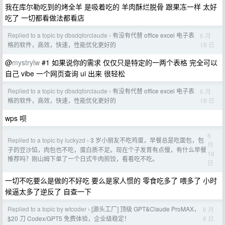
我在库尔勒吃到的烤全羊 是吸着吃的 羊肉酥烂脱骨 跟果冻一样 太好
吃了 一切都看做法都看店
Replied to a topic by dbsdqforclaude
有没有代替 office excel 电子表
6 月
›
18 日
格的软件，高效，快速，性能优化更好的
@
mystrylw
#1 如果说你的需求 仅仅只是特定的一两个表格 完全可以
自己 vibe 一个网页查询 ui 出来 很轻松
Replied to a topic by dbsdqforclaude
有没有代替 office excel 电子表
6 月
›
18 日
格的软件，高效，快速，性能优化更好的
wps 呗
6
Replied to a topic by luckyzd
3 岁小朋友不吃鸡蛋，早餐总是吃面包，包
›
月
子的豆沙馅，肉包也不吃，蛋白质不足。现在个子发育有点慢，有什么早餐
18
推荐吗？刚山姆下单了一个日式牛肉煎饺，看看吃不吃。
日
一切不吃要么是做的不好吃 要么是家人惯的 零食吃多了 喂多了 小时
候逼太多了逆反了 自查一下
Replied to a topic by wtcoder
[源头工厂] 顶级 GPT&Claude ProMAX，
6 月
›
6 日
$20 刀 Codex/GPT5 免费体验，企业级稳定！