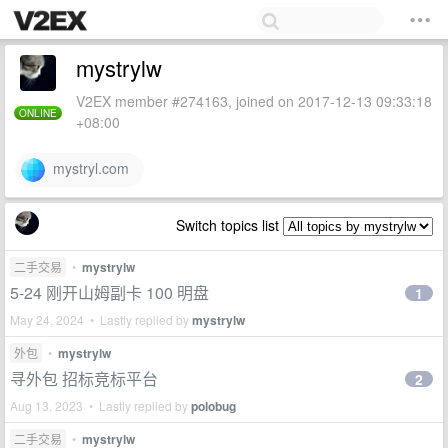
mystrylw
V2EX member #274163, joined on 2017-12-13 09:33:18
ONLINE
+08:00
mystryl.com
Switch topics list
二手交易
•
mystrylw
5-24 刚开山姆副卡 100 明盘
1
May 24, 2024 • Lastly replied by
mystrylw
外包
•
mystrylw
寻外包 招标竞标平台
2
Aug 13, 2023 • Lastly replied by
polobug
二手交易
•
mystrylw