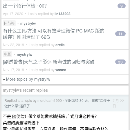
出一个招行体检 100？
9
Apr 17, 2020 • Lastly replied by
lln133208
问与答
•
mystrylw
有什么工具/方法 可以有效清理微信 PC MAC 版的
11
缓存？刚刚清理了 62G
Nov 22, 2019 • Lastly replied by
crella
电影
•
mystrylw
[剧透警告]天气之子影评 新海诚的回归与突破
33
Nov 17, 2019 • Lastly replied by
wsseo
More topics by mystrylw
»
mystrylw's recent replies
Replied to a topic by morelearn1990
全职带娃 30 天，我被"给孩子
7 月 22
›
日
做什么菜"逼疯了
不是 随便给娃做个菜能做冰糖猪蹄 广式月饼这种吗？
菜谱的质量得筛选下
至少是能长期备菜，方便准备，操作简便，不用特殊食材的