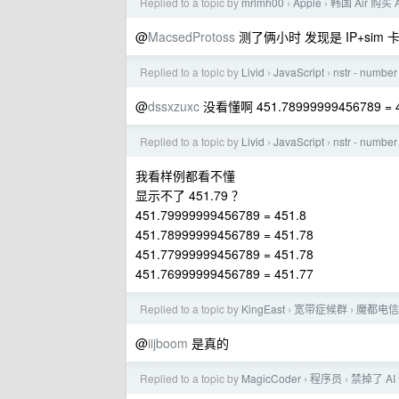
Replied to a topic by
mrlmh00
Apple
韩国 Air 购买
›
›
@
MacsedProtoss
测了俩小时 发现是 IP+sim 卡
Replied to a topic by
Livid
JavaScript
nstr - number
›
›
@
dssxzuxc
没看懂啊 451.78999999456789
Replied to a topic by
Livid
JavaScript
nstr - number
›
›
我看样例都看不懂
显示不了 451.79 ？
451.79999999456789 = 451.8
451.78999999456789 = 451.78
451.77999999456789 = 451.78
451.76999999456789 = 451.77
Replied to a topic by
KingEast
宽带症候群
魔都电信 
›
›
@
iijboom
是真的
Replied to a topic by
MagicCoder
程序员
禁掉了 A
›
›