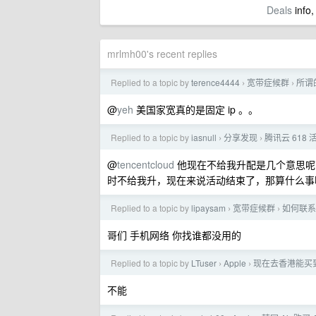
Deals
info,
mrlmh00's recent replies
Replied to a topic by
terence4444
宽带症候群
所谓
›
›
@
yeh
美国家宽真的是固定 ip 。。
Replied to a topic by
iasnull
分享发现
腾讯云 61
›
›
@
tencentcloud
他现在不给我升配是几个意思呢
时不给我升，现在来说活动结束了，那算什么事
Replied to a topic by
lipaysam
宽带症候群
如何联系运
›
›
哥们 手机网络 你找谁都没用的
Replied to a topic by
LTuser
Apple
现在去香港能买到 
›
›
不能