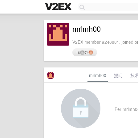
mrlmh00
V2EX member #246881, joined on
16
74
mrlmh00
提问
技
Per mrlmh00'