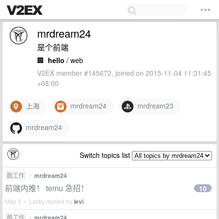
mrdream24
是个前端
🏢
hello
/ web
V2EX member #145672, joined on 2015-11-04 11:31:45
+08:00
上海
mrdream24
mrdream23
mrdream24
Switch topics list
酷工作
•
mrdream24
前端内推！ temu 急招！
10
May 3 • Lastly replied by
levi
酷工作
•
mrdream24