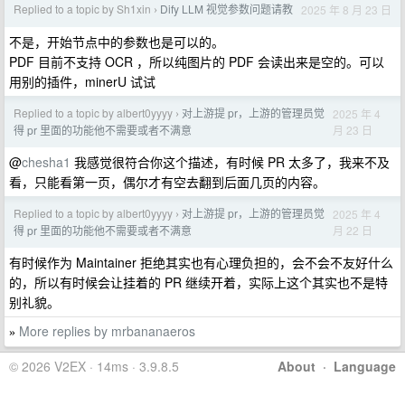
Replied to a topic by Sh1xin
Dify LLM 视觉参数问题请教
2025 年 8 月 23 日
›
不是，开始节点中的参数也是可以的。
PDF 目前不支持 OCR ，所以纯图片的 PDF 会读出来是空的。可以
用别的插件，minerU 试试
Replied to a topic by albert0yyyy
对上游提 pr，上游的管理员觉
2025 年 4
›
月 23 日
得 pr 里面的功能他不需要或者不满意
@
chesha1
我感觉很符合你这个描述，有时候 PR 太多了，我来不及
看，只能看第一页，偶尔才有空去翻到后面几页的内容。
Replied to a topic by albert0yyyy
对上游提 pr，上游的管理员觉
2025 年 4
›
月 22 日
得 pr 里面的功能他不需要或者不满意
有时候作为 Maintainer 拒绝其实也有心理负担的，会不会不友好什么
的，所以有时候会让挂着的 PR 继续开着，实际上这个其实也不是特
别礼貌。
More replies by mrbananaeros
»
© 2026 V2EX · 14ms · 3.9.8.5
About
·
Language