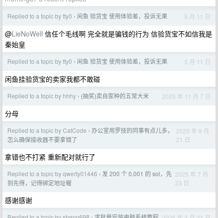
Replied to a topic by tty0
闲鱼 验货宝 使用体验差，投诉无果
5 月 11 日
›
@
LieNoWell
信任个毛线啊 完全就是骗钱的行为 信验货宝不如信我是
秦始皇
Replied to a topic by tty0
闲鱼 验货宝 使用体验差，投诉无果
5 月 11 日
›
闲鱼挂验货宝的卖家我都不敢碰
Replied to a topic by hhhy
(抽奖)卖自家种的五常大米
2025 年 11 月 7 日
›
分母
Replied to a topic by CatCode
办公室用罗技的同事有点儿多，
2025 年 9 月
›
21 日
怎么确保接收器不要拿错了
拿错也不打紧 重新配对就行了
Replied to a topic by qwerty01446
发 200 个 0.001 的 sol，先
2025 年 7 月
›
23 日
到先得，记得绑定地址喔
感谢感谢
Replied to a topic by shenp698
求批量安装电脑系统教程
2025 年 3 月 21 日
›