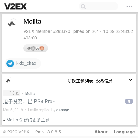
Molita
V2EX member #263390, joined on 2017-10-29 22:48:02
+08:00
46
57
kido_chao
切换主题列表
二手交易
•
Molita
迫于贫穷，出 PS4 Pro~
9
Mar 5, 2019 • Lastly replied by
essaye
Molita 创建的更多主题
»
© 2026 V2EX · 12ms · 3.9.8.5
About
·
Language