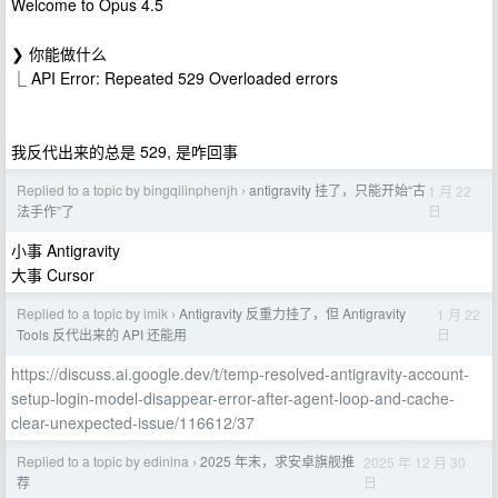
Welcome to Opus 4.5
❯ 你能做什么
⎿ API Error: Repeated 529 Overloaded errors
我反代出来的总是 529, 是咋回事
Replied to a topic by bingqilinphenjh
antigravity 挂了，只能开始“古
1 月 22
›
日
法手作”了
小事 Antigravity
大事 Cursor
Replied to a topic by imik
Antigravity 反重力挂了，但 Antigravity
1 月 22
›
日
Tools 反代出来的 API 还能用
https://discuss.ai.google.dev/t/temp-resolved-antigravity-account-
setup-login-model-disappear-error-after-agent-loop-and-cache-
clear-unexpected-issue/116612/37
Replied to a topic by edinina
2025 年末，求安卓旗舰推
2025 年 12 月 30
›
日
荐