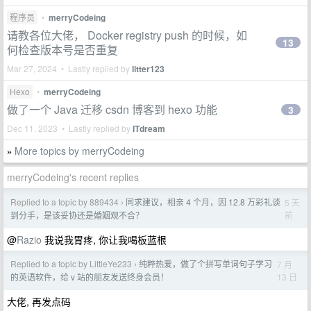
程序员
•
merryCodeing
请教各位大佬， Docker registry push 的时候，如
13
何检查版本号是否重复
Mar 27, 2024 • Lastly replied by
litter123
Hexo
•
merryCodeing
做了一个 Java 迁移 csdn 博客到 hexo 功能
3
Dec 11, 2023 • Lastly replied by
ITdream
More topics by merryCodeing
»
merryCodeing's recent replies
Replied to a topic by 889434
同求建议，相亲 4 个月，因 12.8 万彩礼谈
5 天
›
前
到分手，是该妥协还是婚姻观不合？
@
Razio
我说我胃疼, 你让我喝板蓝根
Replied to a topic by LittleYe233
纯粹热爱，做了个拼写单词句子学习
7 月
›
13 日
的英语软件，给 v 站的朋友发送终身会员！
大佬, 再发点码