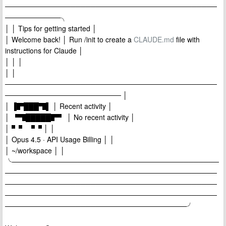
──────────────────────────────────────────
───────────╮
│ │ Tips for getting started │
│ Welcome back! │ Run /init to create a
CLAUDE.md
file with
instructions for Claude │
│ │ │
│ │
──────────────────────────────────────────
─────────────────────── │
│ ▐▛███▜▌ │ Recent activity │
│ ▝▜█████▛▘ │ No recent activity │
│ ▘▘ ▝▝ │ │
│ Opus 4.5 · API Usage Billing │ │
│ ~/workspace │ │
╰─────────────────────────────────────────
──────────────────────────────────────────
──────────────────────────────────────────
──────────────────────────────────────────
────────────────────────────────────╯