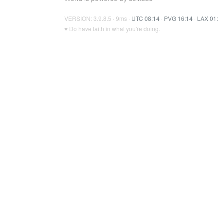
VERSION: 3.9.8.5 · 9ms ·
UTC 08:14
·
PVG 16:14
·
LAX 01
♥ Do have faith in what you're doing.