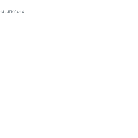
:14
·
JFK 04:14