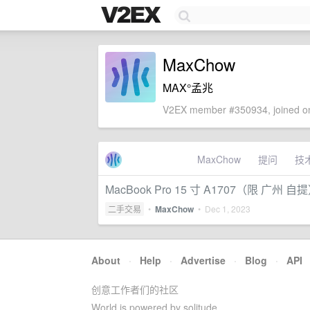
MaxChow
MAX°孟兆
V2EX member #350934, joined on
MaxChow
提问
技
MacBook Pro 15 寸 A1707（限 广州 自
二手交易
•
MaxChow
•
Dec 1, 2023
About
·
Help
·
Advertise
·
Blog
·
API
创意工作者们的社区
World is powered by solitude