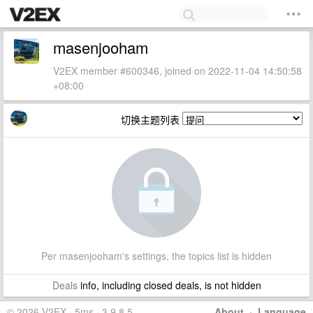
masenjooham
V2EX member #600346, joined on 2022-11-04 14:50:58
+08:00
切换主题列表
Per masenjooham's settings, the topics list is hidden
Deals
info, including closed deals, is not hidden
© 2026 V2EX · 5ms · 3.9.8.5
About
·
Language