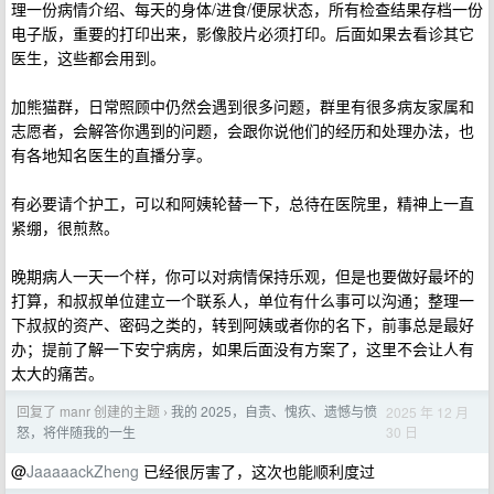
理一份病情介绍、每天的身体/进食/便尿状态，所有检查结果存档一份
电子版，重要的打印出来，影像胶片必须打印。后面如果去看诊其它
医生，这些都会用到。
加熊猫群，日常照顾中仍然会遇到很多问题，群里有很多病友家属和
志愿者，会解答你遇到的问题，会跟你说他们的经历和处理办法，也
有各地知名医生的直播分享。
有必要请个护工，可以和阿姨轮替一下，总待在医院里，精神上一直
紧绷，很煎熬。
晚期病人一天一个样，你可以对病情保持乐观，但是也要做好最坏的
打算，和叔叔单位建立一个联系人，单位有什么事可以沟通；整理一
下叔叔的资产、密码之类的，转到阿姨或者你的名下，前事总是最好
办；提前了解一下安宁病房，如果后面没有方案了，这里不会让人有
太大的痛苦。
回复了 manr 创建的主题
我的 2025，自责、愧疚、遗憾与愤
2025 年 12 月
›
30 日
怒，将伴随我的一生
@
JaaaaackZheng
已经很厉害了，这次也能顺利度过