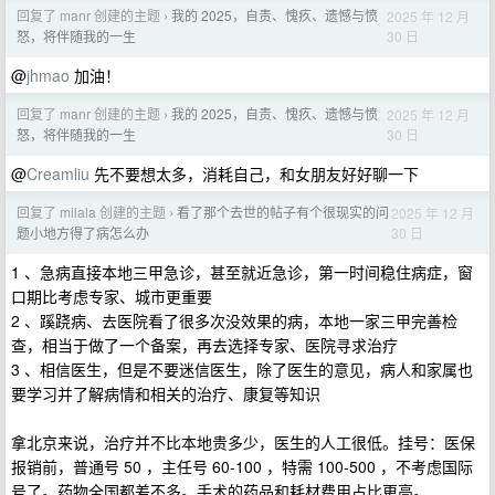
回复了 manr 创建的主题
我的 2025，自责、愧疚、遗憾与愤
2025 年 12 月
›
30 日
怒，将伴随我的一生
@
jhmao
加油！
回复了 manr 创建的主题
我的 2025，自责、愧疚、遗憾与愤
2025 年 12 月
›
30 日
怒，将伴随我的一生
@
Creamliu
先不要想太多，消耗自己，和女朋友好好聊一下
回复了 milala 创建的主题
看了那个去世的帖子有个很现实的问
2025 年 12 月
›
30 日
题小地方得了病怎么办
1 、急病直接本地三甲急诊，甚至就近急诊，第一时间稳住病症，窗
口期比考虑专家、城市更重要
2 、蹊跷病、去医院看了很多次没效果的病，本地一家三甲完善检
查，相当于做了一个备案，再去选择专家、医院寻求治疗
3 、相信医生，但是不要迷信医生，除了医生的意见，病人和家属也
要学习并了解病情和相关的治疗、康复等知识
拿北京来说，治疗并不比本地贵多少，医生的人工很低。挂号：医保
报销前，普通号 50 ，主任号 60-100 ，特需 100-500 ，不考虑国际
号了。药物全国都差不多。手术的药品和耗材费用占比更高。