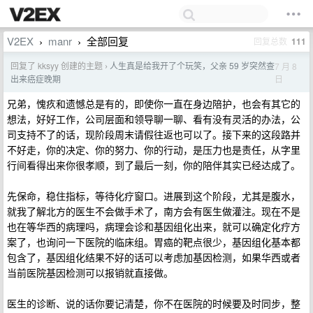
V2EX
manr
全部回复
回复总数
111
›
›
回复了 kksyy 创建的主题
人生真是给我开了个玩笑，父亲 59 岁突然查
7 月 8
›
日
出来癌症晚期
兄弟，愧疚和遗憾总是有的，即使你一直在身边陪护，也会有其它的
想法，好好工作，公司层面和领导聊一聊、看有没有灵活的办法，公
司支持不了的话，现阶段周末请假往返也可以了。接下来的这段路并
不好走，你的决定、你的努力、你的行动，是压力也是责任，从字里
行间看得出来你很孝顺，到了最后一刻，你的陪伴其实已经达成了。
先保命，稳住指标，等待化疗窗口。进展到这个阶段，尤其是腹水，
就我了解北方的医生不会做手术了，南方会有医生做灌注。现在不是
也在等华西的病理吗，病理会诊和基因组化出来，就可以确定化疗方
案了，也询问一下医院的临床组。胃癌的靶点很少，基因组化基本都
包含了，基因组化结果不好的话可以考虑加基因检测，如果华西或者
当前医院基因检测可以报销就直接做。
医生的诊断、说的话你要记清楚，你不在医院的时候要及时同步，整