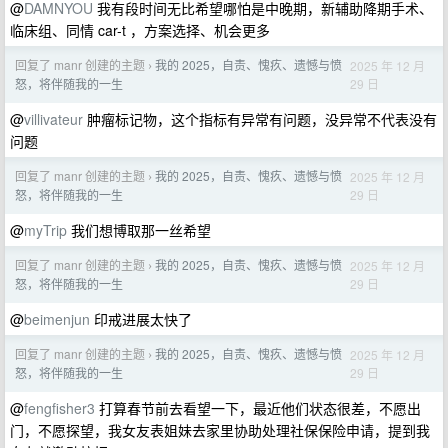
@
DAMNYOU
我有段时间无比希望哪怕是中晚期，新辅助降期手术、
临床组、同情 car-t ，方案选择、机会更多
回复了 manr 创建的主题
我的 2025，自责、愧疚、遗憾与愤
2025 年 12 月
›
29 日
怒，将伴随我的一生
@
villivateur
肿瘤标记物，这个指标有异常有问题，没异常不代表没有
问题
回复了 manr 创建的主题
我的 2025，自责、愧疚、遗憾与愤
2025 年 12 月
›
29 日
怒，将伴随我的一生
@
myTrip
我们想博取那一丝希望
回复了 manr 创建的主题
我的 2025，自责、愧疚、遗憾与愤
2025 年 12 月
›
29 日
怒，将伴随我的一生
@
beimenjun
印戒进展太快了
回复了 manr 创建的主题
我的 2025，自责、愧疚、遗憾与愤
2025 年 12 月
›
29 日
怒，将伴随我的一生
@
fengfisher3
打算春节前去看望一下，最近他们状态很差，不愿出
门，不愿探望，我女友表姐妹去家里协助处理社保保险申请，提到我