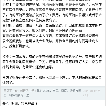
治疗上主要考虑的差别呢，异地医保报销比例是不是降低了，药物在
不在医保目录内，药物在医保目录内但是可不可用医保，如果要住院
了，有的医院不能陪护就有了护工费用，有的医院床位紧张或者手术
完就转到私立医联体床位费用就高了。
其他的，路费，住宿，吃饭，去医院急诊、门口都能找到低成本的方
案，还有时间投入，收入问题，对陌生环境的心理问题。
有些病看诊不一定要病人本人在场，家属整理好病史病情检查报告、
录个视频代诊，也可以找专业代诊，开检查单预约好时间再让病人过
来，避免折腾病人。
挂不到号怎么办，有的医生在他出诊前早点去诊室加号，有些知名的
医生会到外地医院出诊、飞刀，还有黄牛。还可以到好大夫、京东医
疗线上问诊，有些医生还会给加号。
考虑了很多还是不去了，和家人交流一下意见，本地的医院就是最合
适的了。
回复了 manr 创建的主题
我的 2025，自责、愧疚、遗憾与愤
2025 年 12 月
›
29 日
怒，将伴随我的一生
@
YJi
谢谢，我已经举报