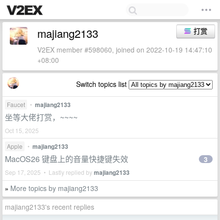
majiang2133
打赏
V2EX member #598060, joined on 2022-10-19 14:47:10
+08:00
Switch topics list
Faucet
•
majiang2133
坐等大佬打赏，~~~~
Oct 15, 2025
Apple
•
majiang2133
MacOS26 键盘上的音量快捷键失效
3
Sep 17, 2025 • Lastly replied by
majiang2133
More topics by majiang2133
»
majiang2133's recent replies