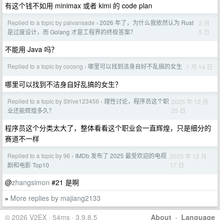
有这个钱不如用 minimax 或者 kimi 的 code plan
Replied to a topic by paivansade
2026 年了，为什么我依然认为 Rust
2 月
›
5 日
是过度设计，而 Golang 才是工程界的终极答案？
不能用 Java 吗？
Replied to a topic by cocong
哪里可以找到洁身自好不乱搞的女生
1 月 14 日
›
哪里可以找到不洁身自好乱搞的女生？
Replied to a topic by Strive123456
理性讨论，程序员这个职
2025 年 12 月
›
25 日
业还能辉煌多久？
程序员这个分类太大了，整体看看这个职业会一直辉煌，只是细分的
赛道不一样
Replied to a topic by 96
IMDb 发布了 2025 最受欢迎的电视
2025 年 12 月
›
17 日
剧和电影 Top10
@
zhangsimon
#21 是啊
More replies by majiang2133
»
© 2026 V2EX · 54ms · 3.9.8.5
About
·
Language