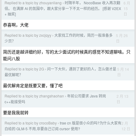
Replied to a topic by zhouyanliang
时隔半年， NocoBase 收入再次翻
6 月
›
15
倍。 在满屏 AI 的氛围中，跟大家分享一下不太一样的经历。 [感谢 V2EX
日
+ 抽奖]
恭喜啊，大佬
Replied to a topic by zxcjqyy
大家找工作的时候，简历一般准备多
5 月 26
›
日
少页？
简历还是越详细约好，写的太少面试的时候真的感觉不知道聊啥。只
能问八股
Replied to a topic by 2G
问一下大伙，遇到了更好的人，怎么做才是
5 月 14
›
日
最优解呢？
最优解肯定是既要又要，懂了吧
Replied to a topic by zhangshaohan
年前公司要求 Java 转岗
2 月 13
›
日
c++能接受吗
要是我我就转
Replied to a topic by crocoBaby
trae cn 版是很小众的吗?为什么大家有
2 月
›
12 日
白给的 GLM-5 不用,非要自己订阅 cursor 使用?